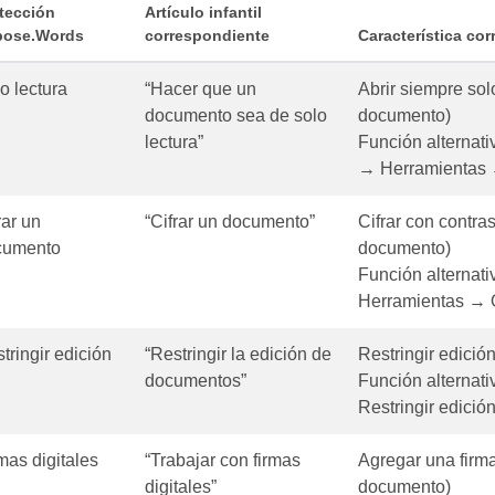
tección
Artículo infantil
pose.Words
correspondiente
Característica co
o lectura
“Hacer que un
Abrir siempre sol
documento sea de solo
documento)
lectura”
Función alternati
→ Herramientas 
rar un
“Cifrar un documento”
Cifrar con contr
cumento
documento)
Función alternati
Herramientas → 
tringir edición
“Restringir la edición de
Restringir edició
documentos”
Función alternati
Restringir edición
mas digitales
“Trabajar con firmas
Agregar una firma
digitales”
documento)