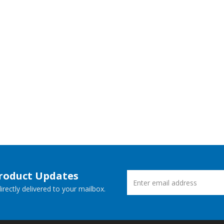
Product Updates
rectly delivered to your mailbox.