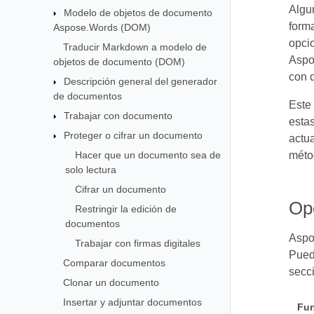
Algun
Modelo de objetos de documento
form
Aspose.Words (DOM)
opci
Traducir Markdown a modelo de
Aspos
objetos de documento (DOM)
con 
Descripción general del generador
de documentos
Este
Trabajar con documento
estas
Proteger o cifrar un documento
actu
Hacer que un documento sea de
méto
solo lectura
Cifrar un documento
Op
Restringir la edición de
documentos
Aspo
Trabajar con firmas digitales
Puede
Comparar documentos
secci
Clonar un documento
Insertar y adjuntar documentos
Fun