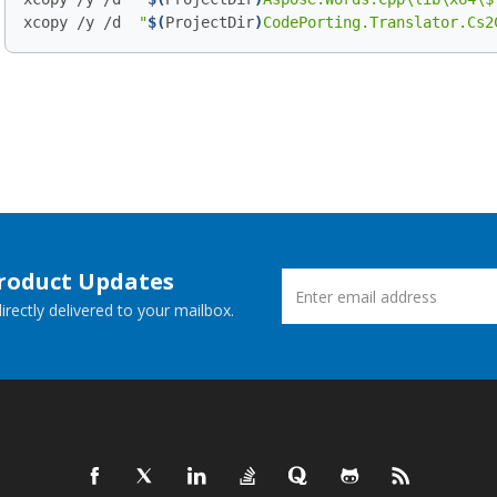
xcopy /y /d  
"
$(
ProjectDir
)
CodePorting.Translator.Cs2
Product Updates
rectly delivered to your mailbox.