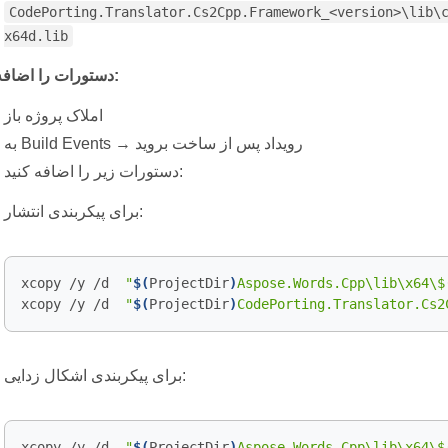
CodePorting.Translator.Cs2Cpp.Framework_<version>\lib\
x64d.lib
دستورات را اضافه کنید:
املاک پروژه باز
به Build Events → رویداد پس از ساخت بروید
دستورات زیر را اضافه کنید:
برای پیکربندی انتشار:
xcopy /y /d  
"
$(
ProjectDir
)
Aspose.Words.Cpp\lib\x64\$
xcopy /y /d  
"
$(
ProjectDir
)
CodePorting.Translator.Cs2
برای پیکربندی اشکال زدایی:
xcopy /y /d  
"
$(
ProjectDir
)
Aspose.Words.Cpp\lib\x64\$