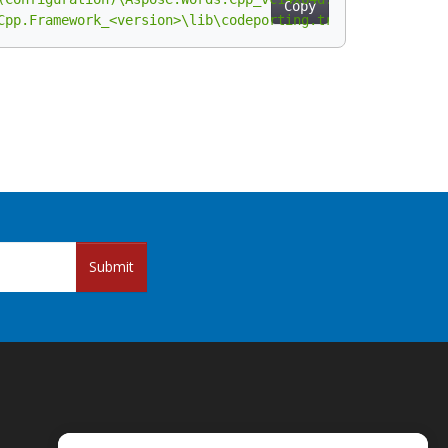
Copy
Cpp.Framework_<version>\lib\codeporting.translator.cs2cp
Submit