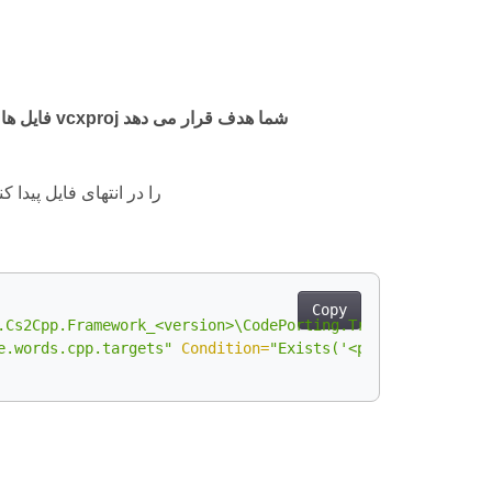
اضافه کردن برچسب های واردات با Aspose.Words برای C++ فایل ها را به فایل vcxproj شما هدف قرار می دهد
را در انتهای فایل پیدا کن
Copy
.Cs2Cpp.Framework_<version>\CodePorting.Translator.Cs2Cp
e.words.cpp.targets"
Condition
=
"Exists('<path-to>\Aspose