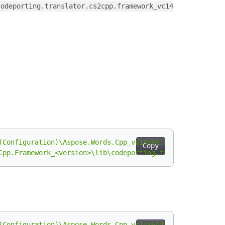
codeporting.translator.cs2cpp.framework_vc14
(Configuration)\Aspose.Words.Cpp_vc14x64.dll"
"
$(
OutDir
)
Copy
Cpp.Framework_<version>\lib\codeporting.translator.cs2cp
(Configuration)\Aspose.Words.Cpp_vc14x64d.dll"
"
$(
OutDir