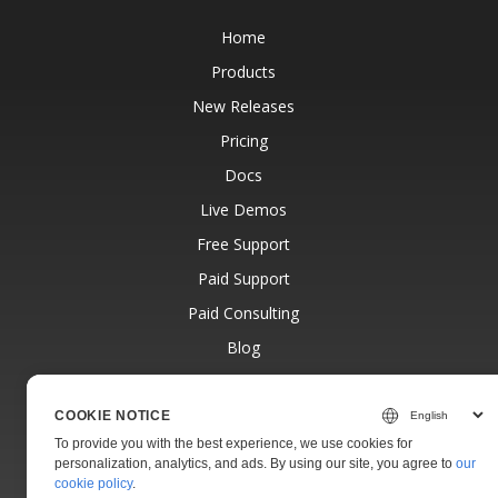
Home
Products
New Releases
Pricing
Docs
Live Demos
Free Support
Paid Support
Paid Consulting
Blog
Websites
About
COOKIE NOTICE
To provide you with the best experience, we use cookies for
personalization, analytics, and ads. By using our site, you agree to
our
cookie policy
.