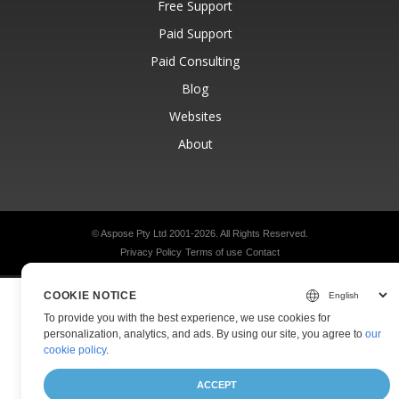
Free Support
Paid Support
Paid Consulting
Blog
Websites
About
© Aspose Pty Ltd 2001-2026.
All Rights Reserved.
Privacy Policy
Terms of use
Contact
COOKIE NOTICE
To provide you with the best experience, we use cookies for
personalization, analytics, and ads. By using our site, you agree to
our
cookie policy
.
ACCEPT