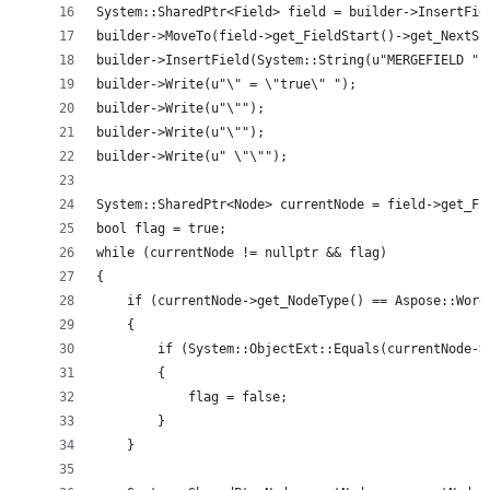
System::SharedPtr<Field> field = builder->InsertFie
builder->MoveTo(field->get_FieldStart()->get_NextSi
builder->InsertField(System::String(u"MERGEFIELD ")
builder->Write(u"\" = \"true\" ");
builder->Write(u"\"");
builder->Write(u"\"");
builder->Write(u" \"\"");
System::SharedPtr<Node> currentNode = field->get_Fi
bool flag = true;
while (currentNode != nullptr && flag)
{
    if (currentNode->get_NodeType() == Aspose::Word
    {
        if (System::ObjectExt::Equals(currentNode->
        {
            flag = false;
        }
    }