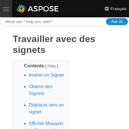
Français
Toggle navigation
Ask AI
Travailler avec des
signets
Contents
[
Hide
]
Insérer un Signet
Obtenir des
Signets
Déplacer vers un
signet
Afficher Masquer