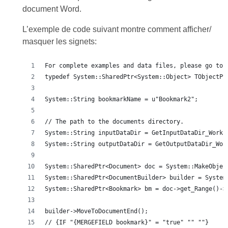
document Word.
L’exemple de code suivant montre comment afficher/
masquer les signets:
For complete examples and data files, please go to 
typedef System::SharedPtr<System::Object> TObjectPt
System::String bookmarkName = u"Bookmark2";
// The path to the documents directory.
System::String inputDataDir = GetInputDataDir_Worki
System::String outputDataDir = GetOutputDataDir_Wor
System::SharedPtr<Document> doc = System::MakeObjec
System::SharedPtr<DocumentBuilder> builder = System
System::SharedPtr<Bookmark> bm = doc->get_Range()->
builder->MoveToDocumentEnd();
// {IF "{MERGEFIELD bookmark}" = "true" "" ""}