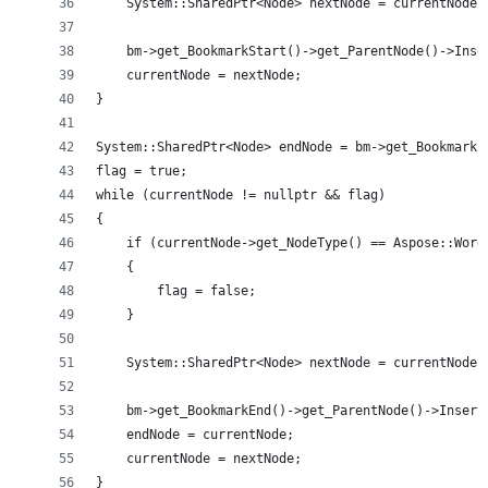
    System::SharedPtr<Node> nextNode = currentNode-
    bm->get_BookmarkStart()->get_ParentNode()->Inse
    currentNode = nextNode;
}
System::SharedPtr<Node> endNode = bm->get_BookmarkE
flag = true;
while (currentNode != nullptr && flag)
{
    if (currentNode->get_NodeType() == Aspose::Word
    {
        flag = false;
    }
    System::SharedPtr<Node> nextNode = currentNode-
    bm->get_BookmarkEnd()->get_ParentNode()->Insert
    endNode = currentNode;
    currentNode = nextNode;
}