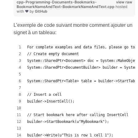
cpp-Programming-Documents-Bookmarks-
view raw
BookmarkNameAndText-BookmarkNameAndText.cpp
hosted
with ❤ by
GitHub
L’exemple de code suivant montre comment ajouter un
signet à un tableau:
For complete examples and data files, please go to 
// Create empty document
System::SharedPtr<Document> doc = System::MakeObjec
System::SharedPtr<DocumentBuilder> builder = System
System::SharedPtr<Table> table = builder->StartTabl
// Insert a cell
builder->InsertCell();
// Start bookmark here after calling InsertCell
builder->StartBookmark(u"MyBookmark");
builder->Write(u"This is row 1 cell 1");