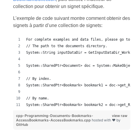
collection pour obtenir un signet spécifique.
L’exemple de code suivant montre comment obtenir des
signets à partir d’une collection de signets:
For complete examples and data files, please go to 
// The path to the documents directory.
System::String inputDataDir = GetInputDataDir_Worki
System::SharedPtr<Document> doc = System::MakeObjec
// By index.
System::SharedPtr<Bookmark> bookmark1 = doc->get_Ra
// By name.
System::SharedPtr<Bookmark> bookmark2 = doc->get_Ra
cpp-Programming-Documents-Bookmarks-
view raw
AccessBookmarks-AccessBookmarks.cpp
hosted with ❤ by
GitHub