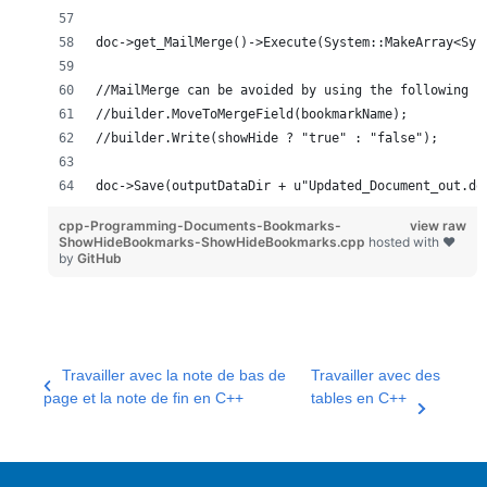
doc->get_MailMerge()->Execute(System::MakeArray<Sys
//MailMerge can be avoided by using the following
//builder.MoveToMergeField(bookmarkName);
//builder.Write(showHide ? "true" : "false");
doc->Save(outputDataDir + u"Updated_Document_out.do
cpp-Programming-Documents-Bookmarks-
view raw
ShowHideBookmarks-ShowHideBookmarks.cpp
hosted with ❤
by
GitHub
Travailler avec la note de bas de
Travailler avec des
page et la note de fin en C++
tables en C++