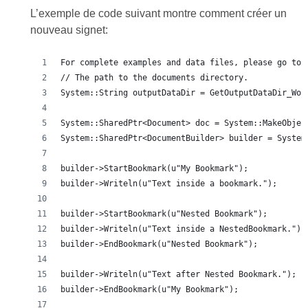
L’exemple de code suivant montre comment créer un
nouveau signet:
For complete examples and data files, please go to 
// The path to the documents directory.
System::String outputDataDir = GetOutputDataDir_Wor
System::SharedPtr<Document> doc = System::MakeObjec
System::SharedPtr<DocumentBuilder> builder = System
builder->StartBookmark(u"My Bookmark");
builder->Writeln(u"Text inside a bookmark.");
builder->StartBookmark(u"Nested Bookmark");
builder->Writeln(u"Text inside a NestedBookmark.");
builder->EndBookmark(u"Nested Bookmark");
builder->Writeln(u"Text after Nested Bookmark.");
builder->EndBookmark(u"My Bookmark");