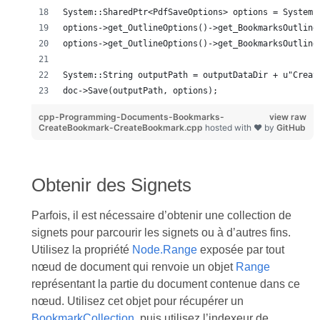
System::SharedPtr<PdfSaveOptions> options = System:
options->get_OutlineOptions()->get_BookmarksOutline
options->get_OutlineOptions()->get_BookmarksOutline
System::String outputPath = outputDataDir + u"Creat
doc->Save(outputPath, options);
cpp-Programming-Documents-Bookmarks-
view raw
CreateBookmark-CreateBookmark.cpp
hosted with ❤ by
GitHub
Obtenir des Signets
Parfois, il est nécessaire d’obtenir une collection de
signets pour parcourir les signets ou à d’autres fins.
Utilisez la propriété
Node.Range
exposée par tout
nœud de document qui renvoie un objet
Range
représentant la partie du document contenue dans ce
nœud. Utilisez cet objet pour récupérer un
BookmarkCollection
, puis utilisez l’indexeur de