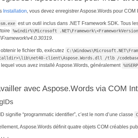
ès
Installation
, vous devez enregistrer Aspose.Words pour COM Inte
est un outil inclus dans .NET Framework SDK. Tous le
asm.exe
toire
%windir%\Microsoft .NET\Framework\<FrameworkVersio
\Framework\v4.0.30319
.
obtenir le fichier tlb, exécutez
C:\Windows\Microsoft.NET\Fra
talldir>\lib\net40-client\Aspose.Words.dll /tlb /codebas
 lequel vous avez installé Aspose.Words, généralement
%USERP
availler avec Aspose.Words via COM In
gIDs
D signifie “programmatic identifier”, c’est le nom d’une classe
ellement, Aspose.Words définit quatre objets COM créables pub