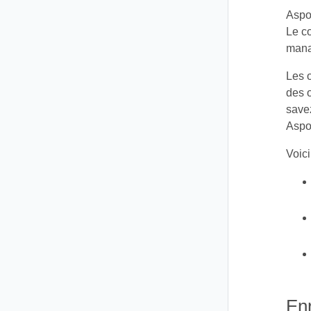
Aspo
Le c
manag
Les o
des 
save
Aspo
Voici
En