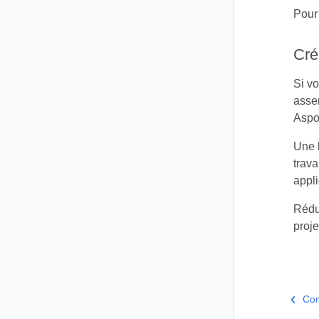
Pour 
Cré
Si v
assem
Aspo
Une 
trava
appli
Rédui
proje
Com