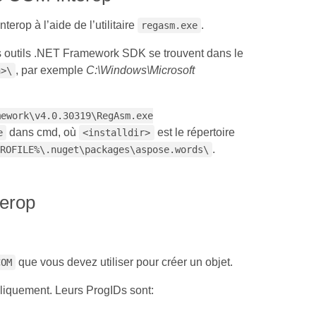
rop à l’aide de l’utilitaire
.
regasm.exe
s outils .NET Framework SDK se trouvent dans le
, par exemple
C:\Windows\Microsoft
n>\
mework\v4.0.30319\RegAsm.exe
dans cmd, où
est le répertoire
e
<installdir>
.
ROFILE%\.nuget\packages\aspose.words\
terop
que vous devez utiliser pour créer un objet.
COM
liquement. Leurs ProgIDs sont: