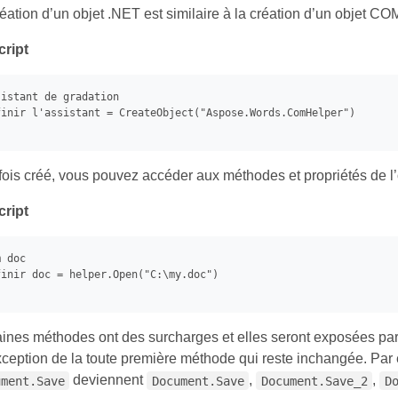
éation d’un objet .NET est similaire à la création d’un objet CO
ript
istant de gradation

finir l
'assistant
 = CreateObject(
"Aspose.Words.ComHelper"
)

ois créé, vous pouvez accéder aux méthodes et propriétés de l’o
ript
m
 doc

finir doc = helper.Open(
"C:\my.doc"
)

aines méthodes ont des surcharges et elles seront exposées par
exception de la toute première méthode qui reste inchangée. Pa
deviennent
,
,
ument.Save
Document.Save
Document.Save_2
D