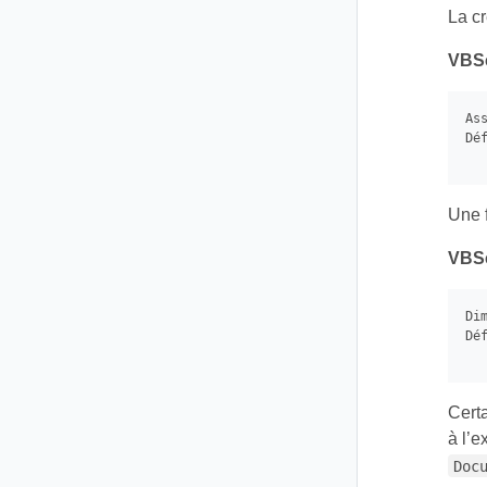
La cr
VBSc
Ass
Dé
Une f
VBSc
Di
Dé
Cert
à l’
Doc