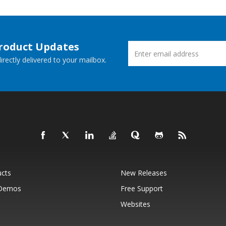
Product Updates
rectly delivered to your mailbox.
ucts
New Releases
 Demos
Free Support
Websites