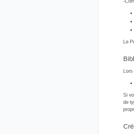
-Com
Le P
Bib
Lors 
Si v
de t
propr
Cré