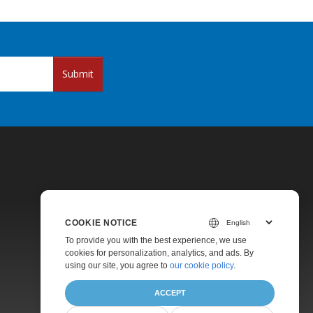
Submit
COOKIE NOTICE
Pricing
To provide you with the best experience, we use
cookies for personalization, analytics, and ads. By
Paid Support
using our site, you agree to
our cookie policy
.
About
ACCEPT