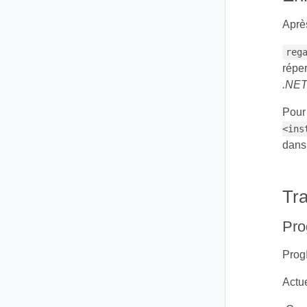
Apr
reg
réper
.NET
Pour 
<ins
dans
Tr
Pro
ProgI
Actu