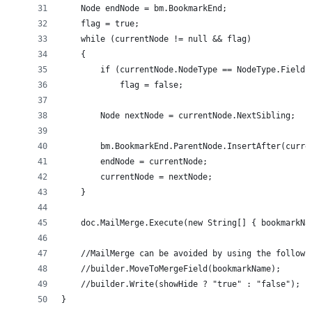
    Node endNode = bm.BookmarkEnd;
    flag = true;
    while (currentNode != null && flag)
    {
        if (currentNode.NodeType == NodeType.FieldE
            flag = false;
        Node nextNode = currentNode.NextSibling;
        bm.BookmarkEnd.ParentNode.InsertAfter(curre
        endNode = currentNode;
        currentNode = nextNode;
    }
    doc.MailMerge.Execute(new String[] { bookmarkNa
    //MailMerge can be avoided by using the followi
    //builder.MoveToMergeField(bookmarkName);
    //builder.Write(showHide ? "true" : "false");
}