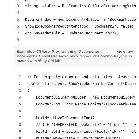
string dataDir = RunExamples.GetDataDir_WorkingWithB
Document doc = new Document(dataDir + "Bookmarks.doc
ShowHideBookmarkedContent(doc, "Bookmark2", false);
doc.Save(dataDir + "Updated_Document.doc");
Examples-CSharp-Programming-Documents-
view raw
Bookmarks-ShowHideBookmarks-ShowHideBookmarks_call.cs
hosted with ❤ by
GitHub
// For complete examples and data files, please go 
public static void ShowHideBookmarkedContent(Docume
{
    DocumentBuilder builder = new DocumentBuilder(d
    Bookmark bm = doc.Range.Bookmarks[bookmarkName]
    builder.MoveToDocumentEnd();
    // {IF "{MERGEFIELD bookmark}" = "true" "" ""}
    Field field = builder.InsertField("IF \"", null
    builder.MoveTo(field.Start.NextSibling);