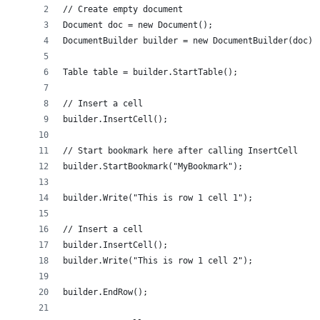
// Create empty document
Document doc = new Document();
DocumentBuilder builder = new DocumentBuilder(doc);
Table table = builder.StartTable();
// Insert a cell
builder.InsertCell();
// Start bookmark here after calling InsertCell
builder.StartBookmark("MyBookmark");
builder.Write("This is row 1 cell 1");
// Insert a cell
builder.InsertCell();
builder.Write("This is row 1 cell 2");
builder.EndRow();