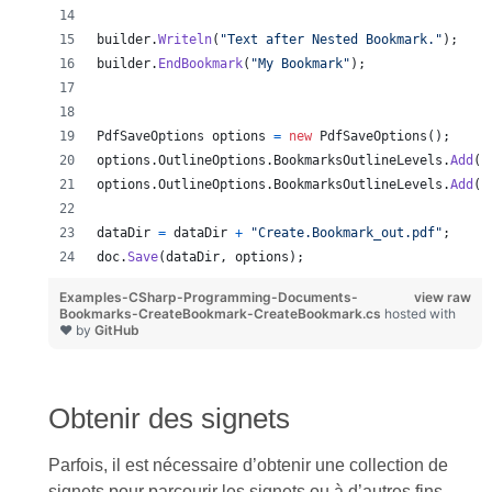
builder
.
Writeln
(
"Text after Nested Bookmark."
)
;
builder
.
EndBookmark
(
"My Bookmark"
)
;
PdfSaveOptions
options
=
new
PdfSaveOptions
(
)
;
options
.
OutlineOptions
.
BookmarksOutlineLevels
.
Add
(
"
options
.
OutlineOptions
.
BookmarksOutlineLevels
.
Add
(
"
dataDir
=
dataDir
+
"Create.Bookmark_out.pdf"
;
doc
.
Save
(
dataDir
,
options
)
;
Examples-CSharp-Programming-Documents-
view raw
Bookmarks-CreateBookmark-CreateBookmark.cs
hosted with
❤ by
GitHub
Obtenir des signets
Parfois, il est nécessaire d’obtenir une collection de
signets pour parcourir les signets ou à d’autres fins.