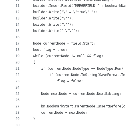
    builder.InsertField("MERGEFIELD " + bookmarkNam
    builder.Write("\" = \"true\" ");
    builder.Write("\"");
    builder.Write("\"");
    builder.Write(" \"\"");
    Node currentNode = field.Start;
    bool flag = true;
    while (currentNode != null && flag)
    {
        if (currentNode.NodeType == NodeType.Run)
            if (currentNode.ToString(SaveFormat.Tex
                flag = false;
        Node nextNode = currentNode.NextSibling;
        bm.BookmarkStart.ParentNode.InsertBefore(cu
        currentNode = nextNode;
    }