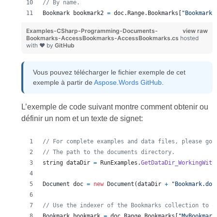
// By name.
Bookmark
bookmark2
=
doc
.
Range
.
Bookmarks
[
"Bookmark2
Examples-CSharp-Programming-Documents-
view raw
Bookmarks-AccessBookmarks-AccessBookmarks.cs
hosted
with ❤ by
GitHub
Vous pouvez télécharger le fichier exemple de cet
exemple à partir de
Aspose.Words GitHub
.
L’exemple de code suivant montre comment obtenir ou
définir un nom et un texte de signet:
// For complete examples and data files, please go 
// The path to the documents directory.
string
dataDir
=
RunExamples
.
GetDataDir_WorkingWith
Document
doc
=
new
Document
(
dataDir
+
"Bookmark.doc
// Use the indexer of the Bookmarks collection to o
Bookmark
bookmark
=
doc
.
Range
.
Bookmarks
[
"MyBookmark