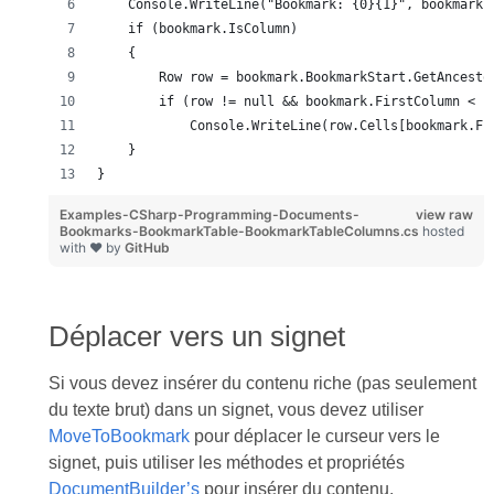
    Console.WriteLine("Bookmark: {0}{1}", bookmark.
    if (bookmark.IsColumn)
    {
        Row row = bookmark.BookmarkStart.GetAncesto
        if (row != null && bookmark.FirstColumn < r
            Console.WriteLine(row.Cells[bookmark.Fi
    }
}
Examples-CSharp-Programming-Documents-
view raw
Bookmarks-BookmarkTable-BookmarkTableColumns.cs
hosted
with ❤ by
GitHub
Déplacer vers un signet
Si vous devez insérer du contenu riche (pas seulement
du texte brut) dans un signet, vous devez utiliser
MoveToBookmark
pour déplacer le curseur vers le
signet, puis utiliser les méthodes et propriétés
DocumentBuilder’s
pour insérer du contenu.