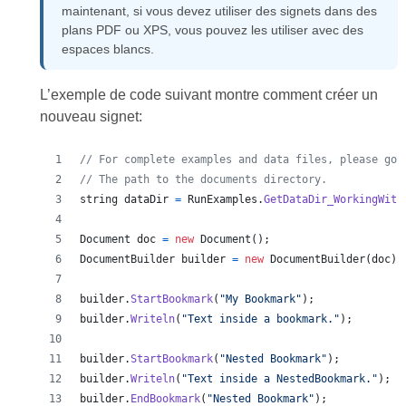
maintenant, si vous devez utiliser des signets dans des
plans PDF ou XPS, vous pouvez les utiliser avec des
espaces blancs.
L’exemple de code suivant montre comment créer un
nouveau signet:
// For complete examples and data files, please go 
// The path to the documents directory.
string
dataDir
=
RunExamples
.
GetDataDir_WorkingWith
Document
doc
=
new
Document
(
)
;
DocumentBuilder
builder
=
new
DocumentBuilder
(
doc
)
;
builder
.
StartBookmark
(
"My Bookmark"
)
;
builder
.
Writeln
(
"Text inside a bookmark."
)
;
builder
.
StartBookmark
(
"Nested Bookmark"
)
;
builder
.
Writeln
(
"Text inside a NestedBookmark."
)
;
builder
.
EndBookmark
(
"Nested Bookmark"
)
;