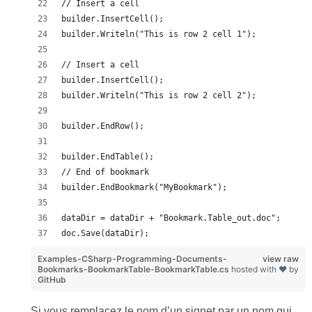
// Insert a cell
builder.InsertCell();
builder.Writeln("This is row 2 cell 1");
// Insert a cell
builder.InsertCell();
builder.Writeln("This is row 2 cell 2");
builder.EndRow();
builder.EndTable();
// End of bookmark
builder.EndBookmark("MyBookmark");
dataDir = dataDir + "Bookmark.Table_out.doc";
doc.Save(dataDir);
Examples-CSharp-Programming-Documents-
view raw
Bookmarks-BookmarkTable-BookmarkTable.cs
hosted with ❤ by
GitHub
Si vous remplacez le nom d’un signet par un nom qui