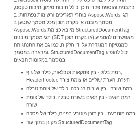
בתבנית והוספת פקדי תוכן, כולל תיבות סימון, תיבות טקסט,
בוחרי תאריכים ורשימות נפתחות. ב Aspose.Words, תג
מסמך מובנה או בקרת תוכן מכל מסמך שנטען ב
Aspose.Words מיובא כצומת StructuredDocumentTag.
תגי מסמך מובנים (SDT או בקרת תוכן) מאפשרים להטמיע
סמנטיקה המוגדרת על ידי הלקוח, כמו גם את התנהגותה
ומראהה במסמך. StructuredDocumentTag יכול להופיע
במסמך במקומות הבאים:
רמת בלוק - בין פסקאות וטבלאות, כילד של גוף,
HeaderFooter, הערה, הערת שוליים או צומת צורה
רמת שורה - בין שורות בטבלה, כילד של צומת טבלה
רמת תאים - בין תאים בשורת טבלה, כילד של צומת
שורה
רמה מוטבעת - בין תוכן מוטבע בפנים, כילד של פסקה
מקונן בתוך עוד StructuredDocumentTag