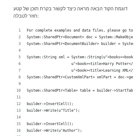
דוגמת הקוד הבאה מראה כיצד לקשור בקרת תוכן של קטע
חוזר לטבלה:
For complete examples and data files, please go to 
System::SharedPtr<Document> doc = System::MakeObjec
System::SharedPtr<DocumentBuilder> builder = System
System::String xml = System::String(u"<books><book>
                     u"<book><title>Harry Potter</t
                     u"<book><title>Learning XML</t
System::SharedPtr<CustomXmlPart> xmlPart = doc->get
System::SharedPtr<Table> table = builder->StartTabl
builder->InsertCell();
builder->Write(u"Title");
builder->InsertCell();
builder->Write(u"Author");