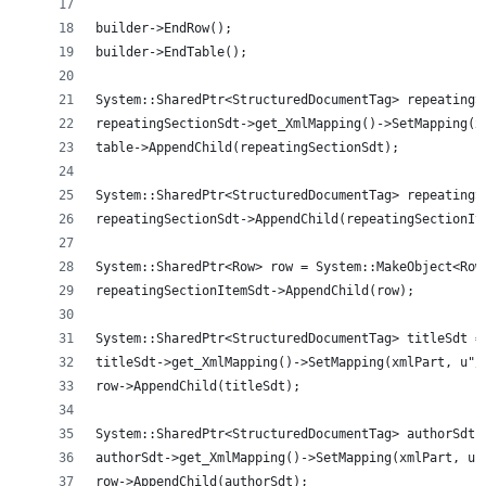
builder->EndRow();
builder->EndTable();
System::SharedPtr<StructuredDocumentTag> repeatingS
repeatingSectionSdt->get_XmlMapping()->SetMapping(x
table->AppendChild(repeatingSectionSdt);
System::SharedPtr<StructuredDocumentTag> repeatingS
repeatingSectionSdt->AppendChild(repeatingSectionIt
System::SharedPtr<Row> row = System::MakeObject<Row
repeatingSectionItemSdt->AppendChild(row);
System::SharedPtr<StructuredDocumentTag> titleSdt =
titleSdt->get_XmlMapping()->SetMapping(xmlPart, u"/
row->AppendChild(titleSdt);
System::SharedPtr<StructuredDocumentTag> authorSdt 
authorSdt->get_XmlMapping()->SetMapping(xmlPart, u"
row->AppendChild(authorSdt);