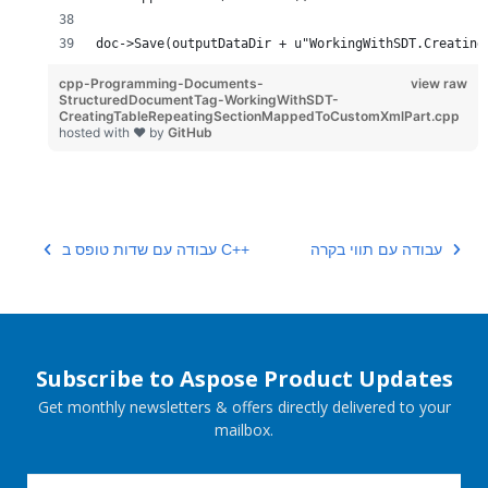
doc->Save(outputDataDir + u"WorkingWithSDT.Creating
cpp-Programming-Documents-
view raw
StructuredDocumentTag-WorkingWithSDT-
CreatingTableRepeatingSectionMappedToCustomXmlPart.cpp
hosted with ❤ by
GitHub
עבודה עם תווי בקרה
עבודה עם שדות טופס ב C++
Subscribe to Aspose Product Updates
Get monthly newsletters & offers directly delivered to your
mailbox.