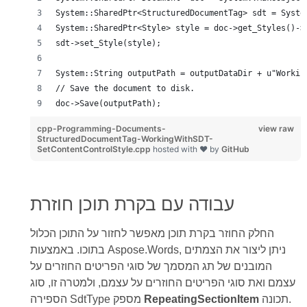
System::SharedPtr<StructuredDocumentTag> sdt = Syste
System::SharedPtr<Style> style = doc->get_Styles()->
sdt->set_Style(style);
System::String outputPath = outputDataDir + u"Workin
// Save the document to disk.
doc->Save(outputPath);
cpp-Programming-Documents-
view raw
StructuredDocumentTag-WorkingWithSDT-
SetContentControlStyle.cpp
hosted with ❤ by
GitHub
עבודה עם בקרת תוכן חוזרת
החלק החוזר בקרת תוכן מאפשר לחזור על התוכן הכלול
בתוכו. באמצעות Aspose.Words, ניתן ליצור את הצמתים
המובנים של תג המסמך של סוגי הפריטים החוזרים על
עצמם ואת סוגי הפריטים החוזרים על עצמם, ולמטרה זו, סוג
תכונה.
RepeatingSectionItem
הספירה SdtType מספק