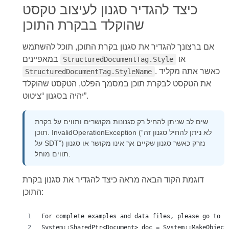
כיצד להגדיר סגנון לעיצוב טקסט
שהוקלד בבקרת התוכן
אם ברצונך להגדיר את סגנון בקרת התוכן, תוכל להשתמש
או
במאפיינים
StructuredDocumentTag.Style
. כאשר אתה מקליד
StructuredDocumentTag.StyleName
את הטקסט לבקרת תוכן במסמך הפלט, הטקסט שהוקלד
יהיה בסגנון “ציטוט”.
שים לב שניתן להחיל רק סגנונות מקושרים ותווים על בקרת
תוכן. InvalidOperationException (“לא ניתן להחיל סגנון זה
על SDT”) נזרק כאשר סגנון שקיים אך אינו מקושר או סגנון
תווים מוחל.
דוגמת הקוד הבאה מראה כיצד להגדיר את סגנון בקרת
התוכן:
For complete examples and data files, please go to h
System::SharedPtr<Document> doc = System::MakeObject