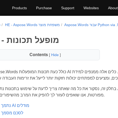
Products
Purchase
Support
Websites
About
Aspo עבור Python via .NET
HE - Aspose.Words משפחת מוצר
e
AI - מופעל תכונות
Contents
[
Hide
]
Aspose.Words כולל כעת תכונות המופעלות AI שנועדו להפוך את עיבוד המסמכים לח
בחלק זה, נסקור את כל מה שאתה צריך לדעת על שימוש בתכונות נתמכות AI ב Aspose.Words. מטיפים מעשיים וע
מפורטות, אנו שואפים לעזור לך להפיק את המרב מהשיפורים הללו.
נתמך AI מודלים
לסכם מסמך