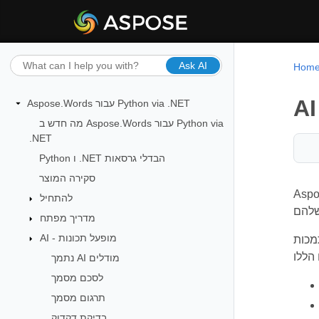
Ask AI
Hom
Aspose.Words עבור Python via .NET
מה חדש ב Aspose.Words עבור Python via
.NET
Python ו .NET הבדלי גרסאות
סקירה המוצר
כם ויעיל יותר. כלים אלה ממנפים למידת
להתחיל
מדריך מפתח
AI - מופעל תכונות
ד הוראות
נתמך AI מודלים
לסכם מסמך
תרגום מסמך
בדיקת דקדוק