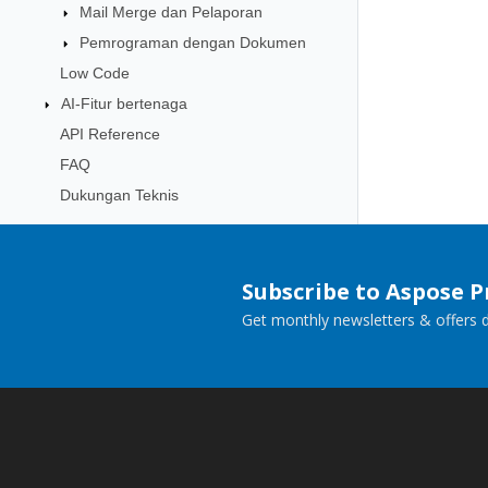
Mail Merge dan Pelaporan
Pemrograman dengan Dokumen
Low Code
AI-Fitur bertenaga
API Reference
FAQ
Dukungan Teknis
Subscribe to Aspose 
Get monthly newsletters & offers di