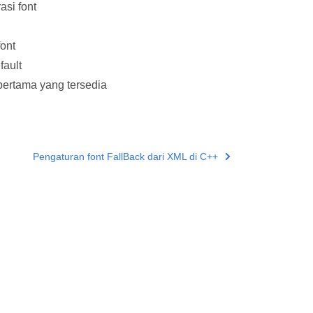
asi font
font
fault
pertama yang tersedia
Pengaturan font FallBack dari XML di C++