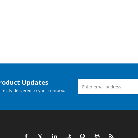
Product Updates
rectly delivered to your mailbox.