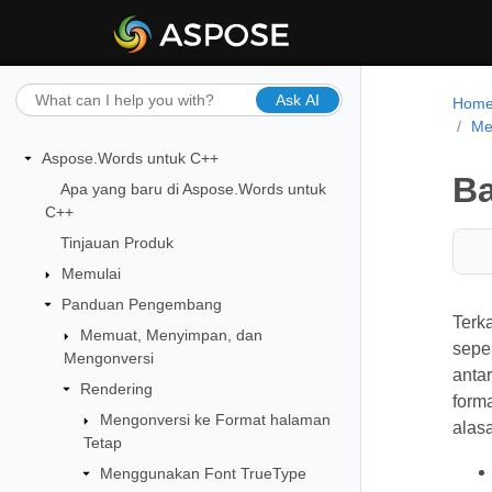
Ask AI
Hom
Me
Aspose.Words untuk C++
Ba
Apa yang baru di Aspose.Words untuk
C++
Tinjauan Produk
Memulai
Panduan Pengembang
Terk
Memuat, Menyimpan, dan
seper
Mengonversi
anta
Rendering
forma
Mengonversi ke Format halaman
alasa
Tetap
Menggunakan Font TrueType