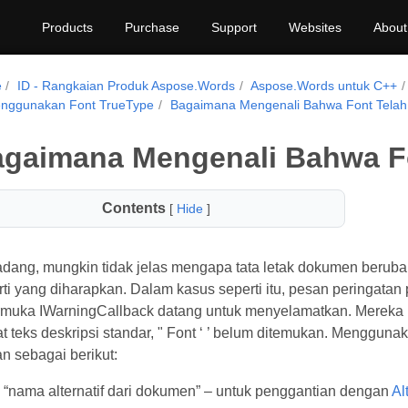
Products
Purchase
Support
Websites
About
e
ID - Rangkaian Produk Aspose.Words
Aspose.Words untuk C++
nggunakan Font TrueType
Bagaimana Mengenali Bahwa Font Telah 
gaimana Mengenali Bahwa Fo
Contents
[
Hide
]
adang, mungkin tidak jelas mengapa tata letak dokumen berubah
ti yang diharapkan. Dalam kasus seperti itu, pesan peringatan
rmuka IWarningCallback datang untuk menyelamatkan. Mereka m
t teks deskripsi standar, " Font ‘
’ belum ditemukan. Menggunaka
n sebagai berikut:
“nama alternatif dari dokumen” – untuk penggantian dengan
Al