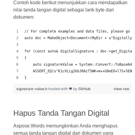
Contoh kode berikut menunjukkan cara mendapatkan
nilai tanda tangan digital sebagai larik byte dari
dokumen:
// For complete examples and data files, please go t
auto doc = MakeObject<Document>(MyDir + u"Digitally 
for (const auto& digitalSignature : doc->get_Digital
{
    auto signatureValue = System::Convert::ToBase64S
    ASSERT_EQ(u"K1cVLLg2kbJRAzT5WK+m++G8eEO+l7S+5ENd
}
signature-value.h
hosted with ❤ by
GitHub
view raw
Hapus Tanda Tangan Digital
Aspose.Words memungkinkan Anda menghapus
semua tanda tangan digital dari dokumen yang