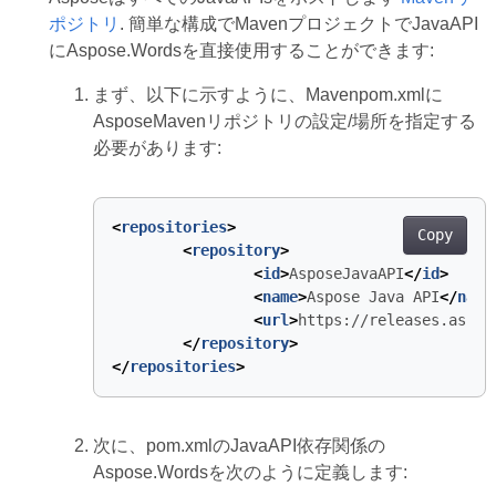
ポジトリ
. 簡単な構成でMavenプロジェクトでJavaAPI
にAspose.Wordsを直接使用することができます:
まず、以下に示すように、Mavenpom.xmlに
AsposeMavenリポジトリの設定/場所を指定する
必要があります:
<
repositories
>
Copy
<
repository
>
<
id
>
AsposeJavaAPI
</
id
>
<
name
>
Aspose Java API
</
name
<
url
>
https://releases.aspos
</
repository
>
</
repositories
>
次に、pom.xmlのJavaAPI依存関係の
Aspose.Wordsを次のように定義します: