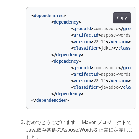
<
dependencies
>
Copy
<
dependency
>
<
groupId
>
com.aspose
</
groupI
<
artifactId
>
aspose-words
</
a
<
version
>
22.11
</
version
>
<
classifier
>
jdk17
</
classifi
</
dependency
>
<
dependency
>
<
groupId
>
com.aspose
</
groupI
<
artifactId
>
aspose-words
</
a
<
version
>
22.11
</
version
>
<
classifier
>
javadoc
</
classi
</
dependency
>
</
dependencies
>
おめでとうございます！ Mavenプロジェクトで
Java依存関係のAspose.Wordsを正常に定義しま
した。