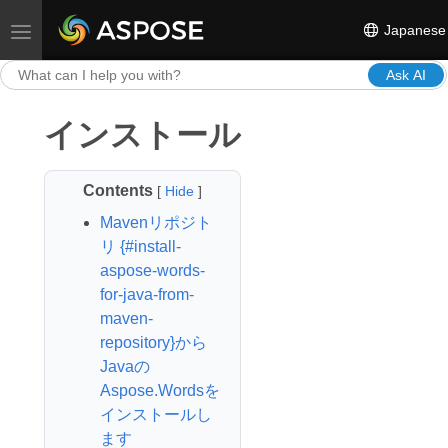
Japanese
Toggle navigation
Ask AI
インストール
Contents
[
Hide
]
Mavenリポジト
リ {#install-
aspose-words-
for-java-from-
maven-
repository}から
Javaの
Aspose.Wordsを
インストールし
ます