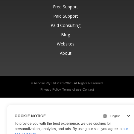
Free Support
Paid Support
Paid Consulting
Blog
Websites
About
© Aspose Pty Ltd 2001-2026.
All Rights Reserved.
Privacy Policy
Terms of use
Contact
COOKIE NOTICE
To provide you with the best experience, we use cookies for
personalization, analytics, and ads. By using our site, you agree to
our