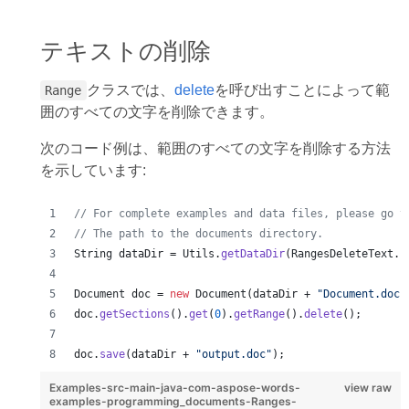
テキストの削除
クラスでは、
delete
を呼び出すことによって範
Range
囲のすべての文字を削除できます。
次のコード例は、範囲のすべての文字を削除する方法
を示しています:
// For complete examples and data files, please go t
// The path to the documents directory.
String
dataDir
 = 
Utils
.
getDataDir
(
RangesDeleteText
.
c
Document
doc
 = 
new
Document
(
dataDir
 + 
"Document.doc"
doc
.
getSections
().
get
(
0
).
getRange
().
delete
();
doc
.
save
(
dataDir
 + 
"output.doc"
);
Examples-src-main-java-com-aspose-words-
view raw
examples-programming_documents-Ranges-