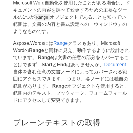
Microsoft Word自動化を使用したことがある場合は、ド
キュメントの内容を調べて変更するための主要なツー
ルの1つが
オブジェクトであることを知ってい
Range
範囲は、文書の内容と書式設定への「ウィンドウ」の
ようなものです。
Aspose.Wordsには
Range
クラスもあり、Microsoft
Wordの
Range
と同様に見え、動作するように設計され
ています。
Range
は文書の任意の部分をカバーするこ
とはできず、
Start
と
End
はありませんが、
Document
自体を含む任意の文書ノードによってカバーされる範
囲にアクセスできます。 つまり、各ノードには独自の
範囲があります。
Range
オブジェクトを使用すると、
範囲内のテキスト、ブックマーク、フォームフィール
ドにアクセスして変更できます。
プレーンテキストの取得