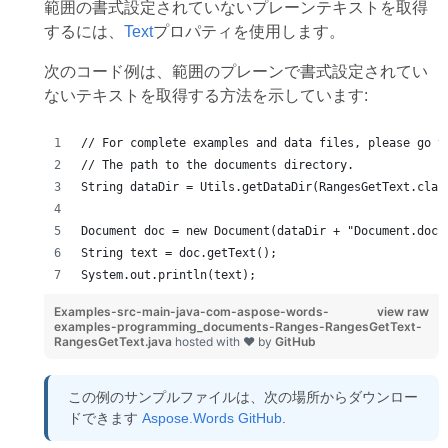
範囲の書式設定されていないプレーンテキストを取得
するには、
Text
プロパティを使用します。
次のコード例は、範囲のプレーンで書式設定されてい
ないテキストを取得する方法を示しています:
// For complete examples and data files, please go t
// The path to the documents directory.
String dataDir = Utils.getDataDir(RangesGetText.clas
Document doc = new Document(dataDir + "Document.doc"
String text = doc.getText();
System.out.println(text);
Examples-src-main-java-com-aspose-words-
view raw
examples-programming_documents-Ranges-RangesGetText-
RangesGetText.java
hosted with ❤ by
GitHub
この例のサンプルファイルは、次の場所からダウンロー
ドできます
Aspose.Words GitHub
.