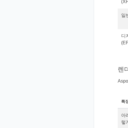
(X
일반
디
(E
렌
Asp
특
아래
렇