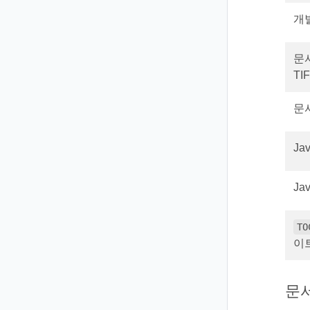
개
문
TIF
문서
J
J
TO
이
문