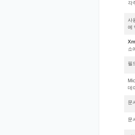
각
사용
에
Xm
소
필
Mi
데
문
문서