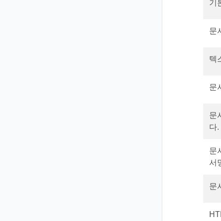
기
문
텍스
문
문
다.
문
서
문
H