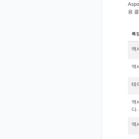
Asp
용 
특
액
액
테
액
다.
액