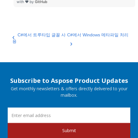
with ❤ by
GitHub
C#에서 트루타입 글꼴 사
C#에서 Windows 메타파일 처리
용
Subscribe to Aspose Product Updates
Get monthly newsletters & offers directly delivered to your
mailbox.
Submit