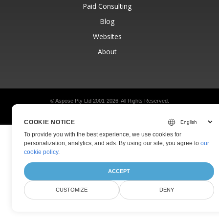
Paid Consulting
Blog
Websites
About
© Aspose Pty Ltd 2001-2026.
All Rights Reserved.
Privacy Policy
Terms of use
Contact
COOKIE NOTICE
To provide you with the best experience, we use cookies for
personalization, analytics, and ads. By using our site, you agree to
our
cookie policy
.
ACCEPT
CUSTOMIZE
DENY