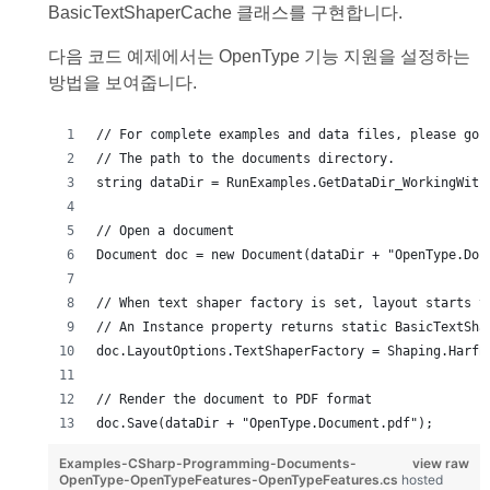
BasicTextShaperCache 클래스를 구현합니다.
다음 코드 예제에서는 OpenType 기능 지원을 설정하는
방법을 보여줍니다.
// For complete examples and data files, please go 
// The path to the documents directory.
string dataDir = RunExamples.GetDataDir_WorkingWith
// Open a document
Document doc = new Document(dataDir + "OpenType.Doc
// When text shaper factory is set, layout starts t
// An Instance property returns static BasicTextSha
doc.LayoutOptions.TextShaperFactory = Shaping.HarfB
// Render the document to PDF format
doc.Save(dataDir + "OpenType.Document.pdf");
Examples-CSharp-Programming-Documents-
view raw
OpenType-OpenTypeFeatures-OpenTypeFeatures.cs
hosted