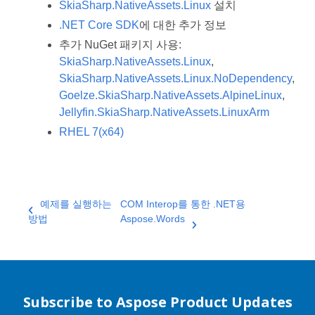
SkiaSharp.NativeAssets.Linux
설치
.NET Core SDK
에 대한 추가 정보
추가 NuGet 패키지 사용:
SkiaSharp.NativeAssets.Linux
,
SkiaSharp.NativeAssets.Linux.NoDependency
,
Goelze.SkiaSharp.NativeAssets.AlpineLinux
,
Jellyfin.SkiaSharp.NativeAssets.LinuxArm
RHEL 7(x64)
예제를 실행하는
COM Interop를 통한 .NET용
방법
Aspose.Words
Subscribe to Aspose Product Updates