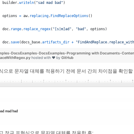
builder
.
writeln
(
"sad mad bad"
)
options
=
aw
.
replacing
.
FindReplaceOptions
()
doc
.
range
.
replace_regex
(
"[s|m]ad"
, 
"bad"
, 
options
)
doc
.
save
(
docs_base
.
artifacts_dir
+
"FindAndReplace.replace_wit
mples-DocsExamples-DocsExamples-Programming with Documents-Conten
laceWithRegex.py
hosted with ❤ by
GitHub
식으로 문자열 대체를 적용하기 전에 문서 간의 차이점을 확인할
고 정규 표현식으로 문자열 대체를 적용한 후: