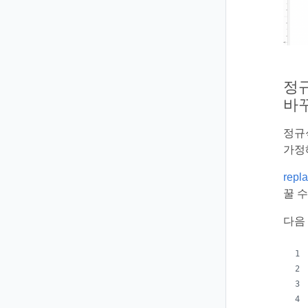
정규식
바
정규
가정
repl
꿀 수
다음