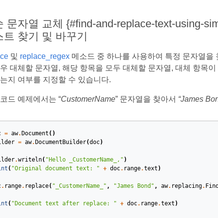
문자열 교체 {#find-and-replace-text-using-si
스트 찾기 및 바꾸기
ace
및
replace_regex
메소드 중 하나를 사용하여 특정 문자열을 
경우 대체할 문자열, 해당 항목을 모두 대체할 문자열, 대체 항목
받는지 여부를 지정할 수 있습니다.
 코드 예제에서는 “
CustomerName
” 문자열을 찾아서
“James Bo
c
=
aw
.
Document
()
ilder
=
aw
.
DocumentBuilder
(
doc
)
ilder
.
writeln
(
"Hello _CustomerName_,"
)
int
(
"Original document text: "
+
doc
.
range
.
text
)
c
.
range
.
replace
(
"_CustomerName_"
,
"James Bond"
,
aw
.
replacing
.
Fin
int
(
"Document text after replace: "
+
doc
.
range
.
text
)