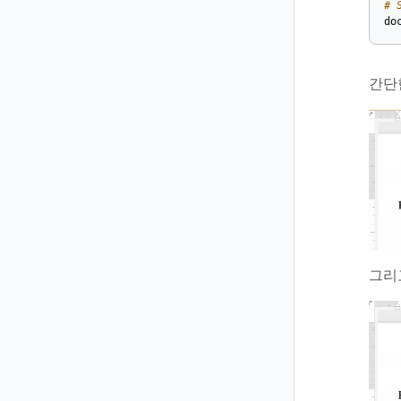
# 
do
간단
그리