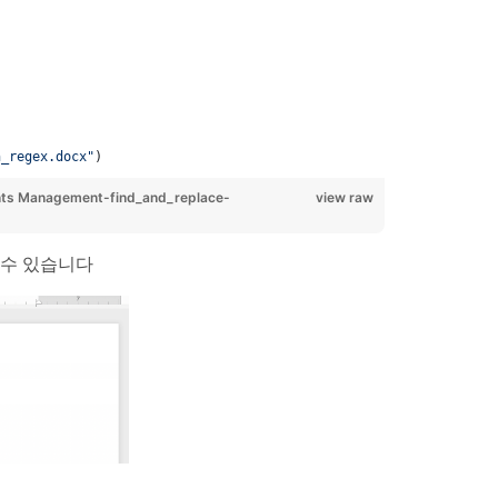
h_regex.docx"
)
ts Management-find_and_replace-
view raw
 수 있습니다