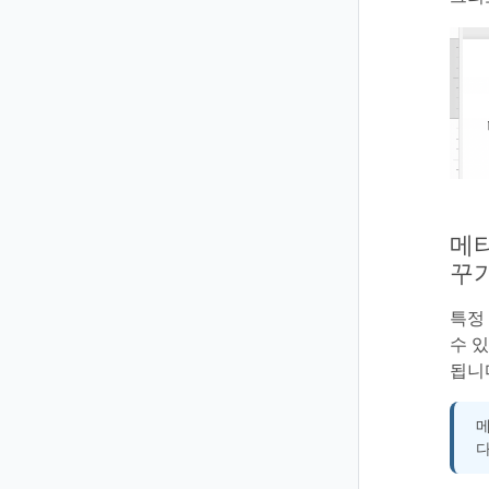
메타
꾸
특정
수 
됩니
메
다