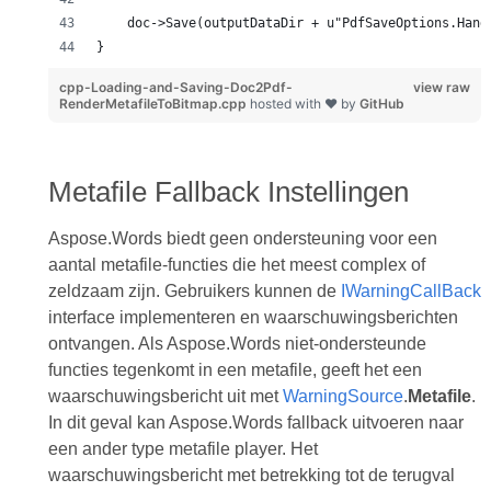
    doc->Save(outputDataDir + u"PdfSaveOptions.Hand
}
cpp-Loading-and-Saving-Doc2Pdf-
view raw
RenderMetafileToBitmap.cpp
hosted with ❤ by
GitHub
Metafile Fallback Instellingen
Aspose.Words biedt geen ondersteuning voor een
aantal metafile-functies die het meest complex of
zeldzaam zijn. Gebruikers kunnen de
IWarningCallBack
interface implementeren en waarschuwingsberichten
ontvangen. Als Aspose.Words niet-ondersteunde
functies tegenkomt in een metafile, geeft het een
waarschuwingsbericht uit met
WarningSource
.
Metafile
.
In dit geval kan Aspose.Words fallback uitvoeren naar
een ander type metafile player. Het
waarschuwingsbericht met betrekking tot de terugval