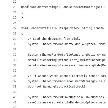
HandleDocumentWarnings::HandleDocumentWarnings() : 
{
}
void RenderMetafileToBitmap(System::String const& i
{
    // Load the document from disk.
    System::SharedPtr<Document> doc = System::MakeO
    System::SharedPtr<MetafileRenderingOptions> met
    metafileRenderingOptions->set_EmulateRasterOper
    metafileRenderingOptions->set_RenderingMode(Met
    // If Aspose.Words cannot correctly render some
    System::SharedPtr<HandleDocumentWarnings> callb
    doc->set_WarningCallback(callback);
    System::SharedPtr<PdfSaveOptions> saveOptions =
    saveOptions->set_MetafileRenderingOptions(metaf