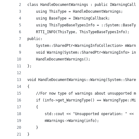
class HandleDocumentWarnings : public IWarningCallb
    using ThisType = HandleDocumentWarnings;
    using BaseType = IWarningCallback;
    using ThisTypeBaseTypesInfo = ::System::BaseTyp
    RTTI_INFO(ThisType, ThisTypeBaseTypesInfo);
public:
    System::SharedPtr<WarningInfoCollection> mWarni
    void Warning(System::SharedPtr<WarningInfo> inf
    HandleDocumentWarnings();
};
void HandleDocumentWarnings::Warning(System::Shared
{
    //For now type of warnings about unsupported me
    if (info->get_WarningType() == WarningType::Min
    {
        std::cout << "Unsupported operation: " << i
        mWarnings->Warning(info);
    }
}