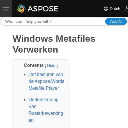
Dutch
Toggle navigation
Ask AI
Windows Metafiles
Verwerken
Contents
[
Hide
]
Het besturen van
de Aspose.Words
Metafile Player
Ondersteuning
Van
Rasterbewerking
en