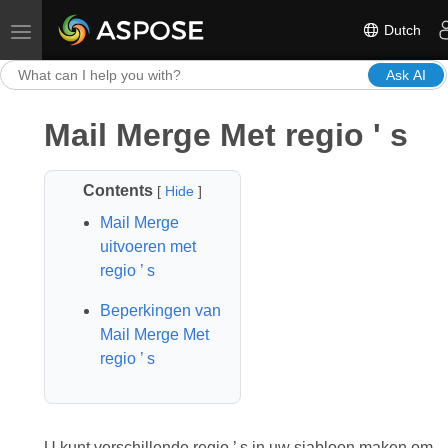
Dutch
Toggle navigation
Ask AI
Mail Merge Met regio ' s
Contents
[
Hide
]
Mail Merge
uitvoeren met
regio ’ s
Beperkingen van
Mail Merge Met
regio ’ s
U kunt verschillende regio ’ s in uw sjabloon maken om