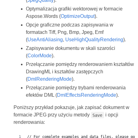
(
JpegQuality
).
Optymalizacja grafiki wektorowej w formacie
Aspose.Words (
OptimizeOutput
).
Opcje graficzne podczas zapisywania w
formatach Tiff, Png, Bmp, Jpeg, Emf
(
UseAntiAliasing
,
UseHighQualityRendering
).
Zapisywanie dokumentu w skali szarości
(
ColorMode
).
Przełączanie pomiędzy renderowaniem kształtów
DrawingML i kształtów zastępczych
(
DmlRenderingMode
).
Przełączanie pomiędzy trybami renderowania
efektów DML (
DmlEffectsRenderingMode
).
Poniższy przykład pokazuje, jak zapisać dokument w
formacie JPEG przy użyciu metody
i opcji
Save
renderowania:
// For complete examples and data files, please go 