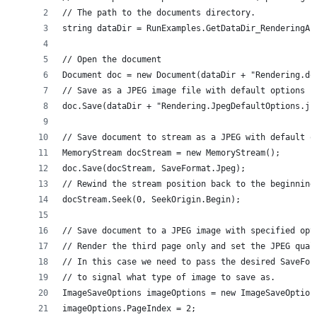
// The path to the documents directory.
string dataDir = RunExamples.GetDataDir_RenderingAn
// Open the document
Document doc = new Document(dataDir + "Rendering.do
// Save as a JPEG image file with default options
doc.Save(dataDir + "Rendering.JpegDefaultOptions.jp
// Save document to stream as a JPEG with default o
MemoryStream docStream = new MemoryStream();
doc.Save(docStream, SaveFormat.Jpeg);
// Rewind the stream position back to the beginning
docStream.Seek(0, SeekOrigin.Begin);
// Save document to a JPEG image with specified opt
// Render the third page only and set the JPEG qual
// In this case we need to pass the desired SaveFor
// to signal what type of image to save as.
ImageSaveOptions imageOptions = new ImageSaveOption
imageOptions.PageIndex = 2;