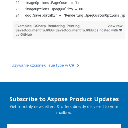
imageOptions.PageCount = 1;
imageOptions.JpegQuality = 80;
doc.Save(dataDir + "Rendering.JpegCustomOptions.jpg
Examples-CSharp-Rendering-Printing-
view raw
SaveDocumentToJPEG-SaveDocumentToJPEG.cs
hosted with ❤
by
GitHub
Używanie czcionek TrueType w C#
Subscribe to Aspose Product Updates
Get monthly newsletters & offers directly delivered to your
mailbox.