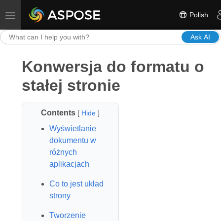
Polish
Toggle navigation
Ask AI
Konwersja do formatu o
stałej stronie
Contents
[
Hide
]
Wyświetlanie
dokumentu w
różnych
aplikacjach
Co to jest układ
strony
Tworzenie