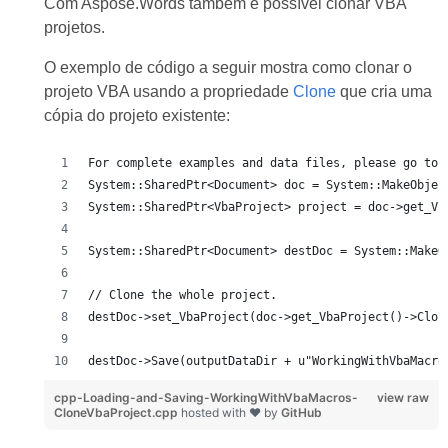
Com Aspose.Words também é possível clonar VBA
projetos.
O exemplo de código a seguir mostra como clonar o
projeto VBA usando a propriedade
Clone
que cria uma
cópia do projeto existente:
For complete examples and data files, please go to 
System::SharedPtr<Document> doc = System::MakeObjec
System::SharedPtr<VbaProject> project = doc->get_Vb
System::SharedPtr<Document> destDoc = System::MakeO
// Clone the whole project.
destDoc->set_VbaProject(doc->get_VbaProject()->Clon
destDoc->Save(outputDataDir + u"WorkingWithVbaMacro
cpp-Loading-and-Saving-WorkingWithVbaMacros-
view raw
CloneVbaProject.cpp
hosted with ❤ by
GitHub