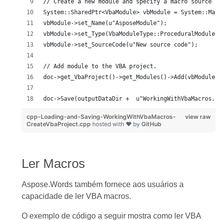
// Create a new module and specify a macro source c
System::SharedPtr<VbaModule> vbModule = System::Mak
vbModule->set_Name(u"AsposeModule");
vbModule->set_Type(VbaModuleType::ProceduralModule)
vbModule->set_SourceCode(u"New source code");
// Add module to the VBA project.
doc->get_VbaProject()->get_Modules()->Add(vbModule)
doc->Save(outputDataDir +  u"WorkingWithVbaMacros.C
cpp-Loading-and-Saving-WorkingWithVbaMacros-
view raw
CreateVbaProject.cpp
hosted with ❤ by
GitHub
Ler Macros
Aspose.Words também fornece aos usuários a
capacidade de ler VBA macros.
O exemplo de código a seguir mostra como ler VBA