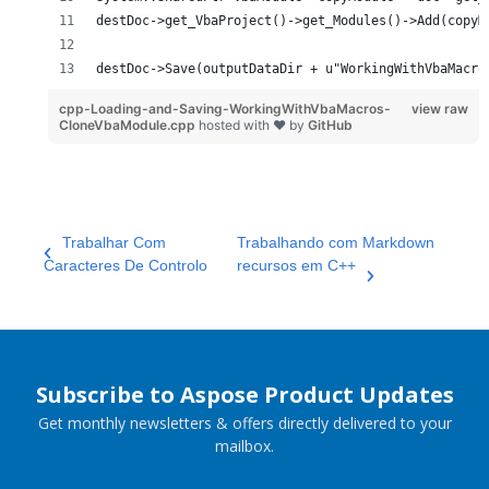
destDoc->get_VbaProject()->get_Modules()->Add(copyM
destDoc->Save(outputDataDir + u"WorkingWithVbaMacro
cpp-Loading-and-Saving-WorkingWithVbaMacros-
view raw
CloneVbaModule.cpp
hosted with ❤ by
GitHub
Trabalhar Com
Trabalhando com Markdown
Caracteres De Controlo
recursos em C++
Subscribe to Aspose Product Updates
Get monthly newsletters & offers directly delivered to your
mailbox.