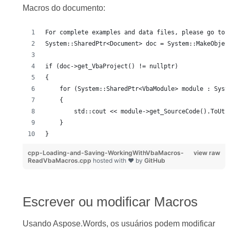
Macros do documento:
For complete examples and data files, please go to 
System::SharedPtr<Document> doc = System::MakeObjec
if (doc->get_VbaProject() != nullptr)
{
    for (System::SharedPtr<VbaModule> module : Syst
    {
        std::cout << module->get_SourceCode().ToUtf
    }
}
cpp-Loading-and-Saving-WorkingWithVbaMacros-
view raw
ReadVbaMacros.cpp
hosted with ❤ by
GitHub
Escrever ou modificar Macros
Usando Aspose.Words, os usuários podem modificar