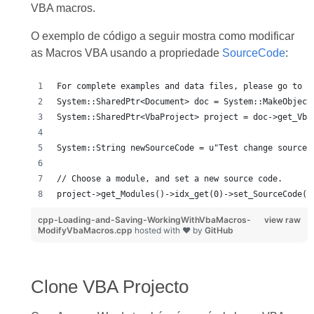
VBA macros.
O exemplo de código a seguir mostra como modificar
as Macros VBA usando a propriedade
SourceCode
:
For complete examples and data files, please go to h
System::SharedPtr<Document> doc = System::MakeObject
System::SharedPtr<VbaProject> project = doc->get_Vba
System::String newSourceCode = u"Test change source 
// Choose a module, and set a new source code.
project->get_Modules()->idx_get(0)->set_SourceCode(n
cpp-Loading-and-Saving-WorkingWithVbaMacros-
view raw
ModifyVbaMacros.cpp
hosted with ❤ by
GitHub
Clone VBA Projecto