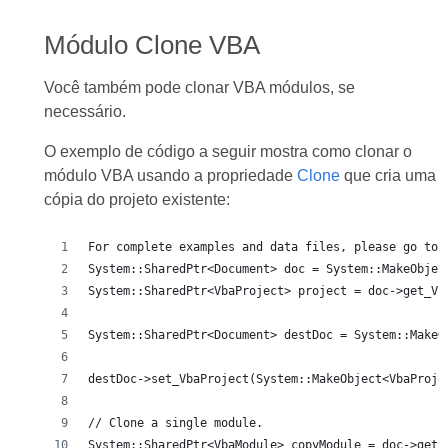
Módulo Clone VBA
Você também pode clonar VBA módulos, se
necessário.
O exemplo de código a seguir mostra como clonar o
módulo VBA usando a propriedade
Clone
que cria uma
cópia do projeto existente:
For complete examples and data files, please go to 
System::SharedPtr<Document> doc = System::MakeObjec
System::SharedPtr<VbaProject> project = doc->get_Vb
System::SharedPtr<Document> destDoc = System::MakeO
destDoc->set_VbaProject(System::MakeObject<VbaProje
// Clone a single module.
System::SharedPtr<VbaModule> copyModule = doc->get_