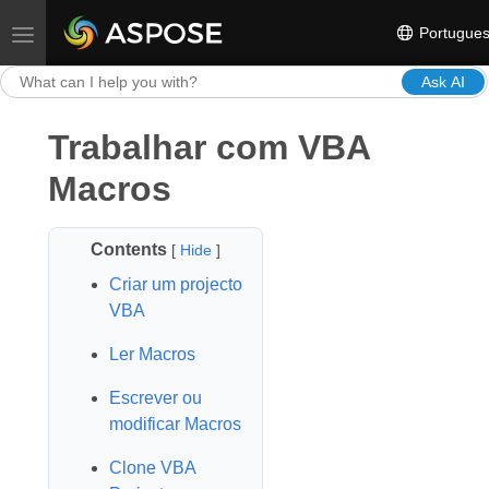
Portugue
Toggle navigation
Ask AI
Trabalhar com VBA
Macros
Contents
[
Hide
]
Criar um projecto
VBA
Ler Macros
Escrever ou
modificar Macros
Clone VBA