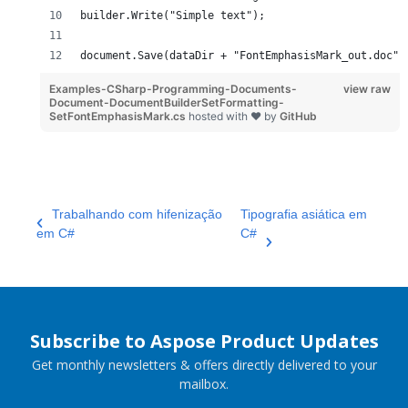
builder.Write("Simple text");
document.Save(dataDir + "FontEmphasisMark_out.doc")
Examples-CSharp-Programming-Documents-
view raw
Document-DocumentBuilderSetFormatting-
SetFontEmphasisMark.cs
hosted with ❤ by
GitHub
Trabalhando com hifenização
Tipografia asiática em
em C#
C#
Subscribe to Aspose Product Updates
Get monthly newsletters & offers directly delivered to your
mailbox.