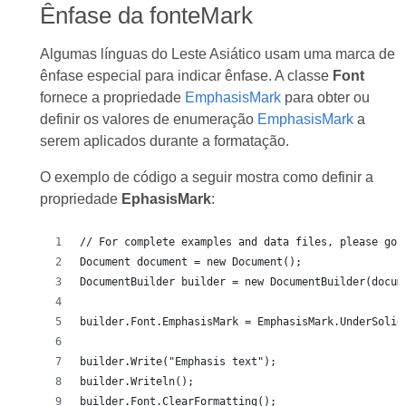
Ênfase da fonteMark
Algumas línguas do Leste Asiático usam uma marca de
ênfase especial para indicar ênfase. A classe
Font
fornece a propriedade
EmphasisMark
para obter ou
definir os valores de enumeração
EmphasisMark
a
serem aplicados durante a formatação.
O exemplo de código a seguir mostra como definir a
propriedade
EphasisMark
:
// For complete examples and data files, please go 
Document document = new Document();
DocumentBuilder builder = new DocumentBuilder(docum
builder.Font.EmphasisMark = EmphasisMark.UnderSolid
builder.Write("Emphasis text");
builder.Writeln();
builder.Font.ClearFormatting();