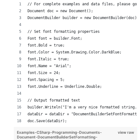
// For complete examples and data files, please go 
Document doc = new Document();
DocumentBuilder builder = new DocumentBuilder(doc);
// Set font formatting properties
Font font = builder.Font;
font.Bold = true;
font.Color = System.Drawing.Color.DarkBlue;
font.Italic = true;
font.Name = "Arial";
font.Size = 24;
font.Spacing = 5;
font.Underline = Underline.Double;
// Output formatted text
builder.Writeln("I'm a very nice formatted string."
dataDir = dataDir + "DocumentBuilderSetFontFormatti
doc.Save(dataDir);
Examples-CSharp-Programming-Documents-
view raw
Document-DocumentBuilderSetFormatting-