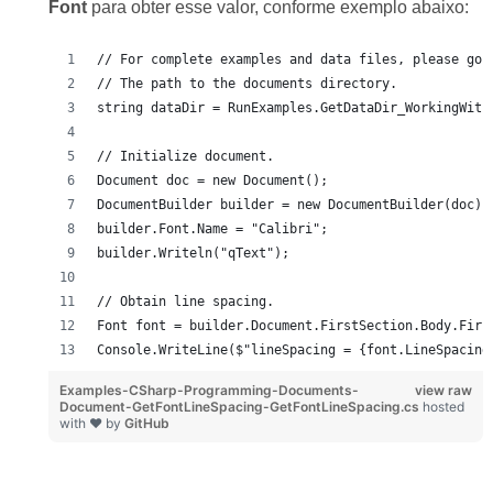
Font
para obter esse valor, conforme exemplo abaixo:
// For complete examples and data files, please go 
// The path to the documents directory.
string dataDir = RunExamples.GetDataDir_WorkingWith
// Initialize document.
Document doc = new Document();
DocumentBuilder builder = new DocumentBuilder(doc);
builder.Font.Name = "Calibri";
builder.Writeln("qText");
// Obtain line spacing.
Font font = builder.Document.FirstSection.Body.Firs
Console.WriteLine($"lineSpacing = {font.LineSpacing
Examples-CSharp-Programming-Documents-
view raw
Document-GetFontLineSpacing-GetFontLineSpacing.cs
hosted
with ❤ by
GitHub