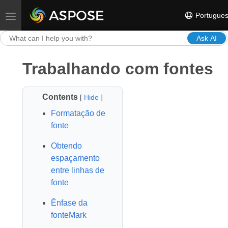
Portugue
Toggle navigation
Ask AI
Trabalhando com fontes
Contents
[
Hide
]
Formatação de
fonte
Obtendo
espaçamento
entre linhas de
fonte
Ênfase da
fonteMark