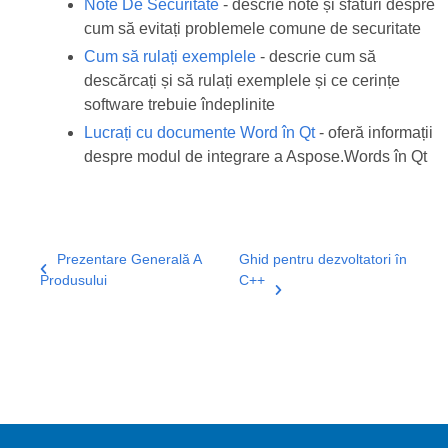
Note De Securitate
- descrie note și sfaturi despre
cum să evitați problemele comune de securitate
Cum să rulați exemplele
- descrie cum să
descărcați și să rulați exemplele și ce cerințe
software trebuie îndeplinite
Lucrați cu documente Word în Qt
- oferă informații
despre modul de integrare a Aspose.Words în Qt
Prezentare Generală A
Ghid pentru dezvoltatori în
Produsului
C++