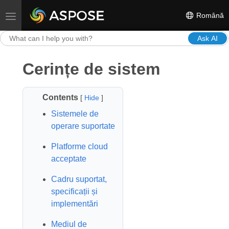
Română
Toggle navigation
Ask AI
Cerințe de sistem
Contents
[
Hide
]
Sistemele de
operare suportate
Platforme cloud
acceptate
Cadru suportat,
specificații și
implementări
Mediul de