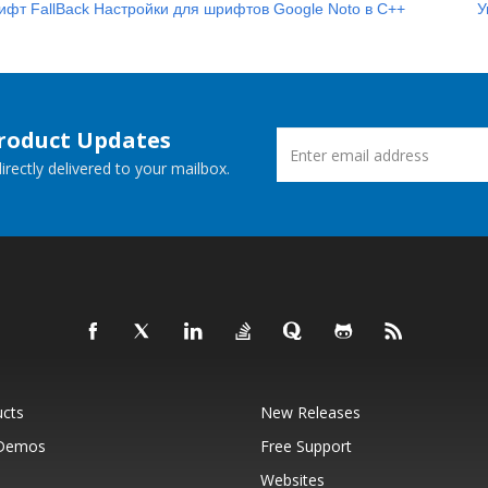
фт FallBack Настройки для шрифтов Google Noto в C++
У
Product Updates
rectly delivered to your mailbox.
ucts
New Releases
 Demos
Free Support
Websites