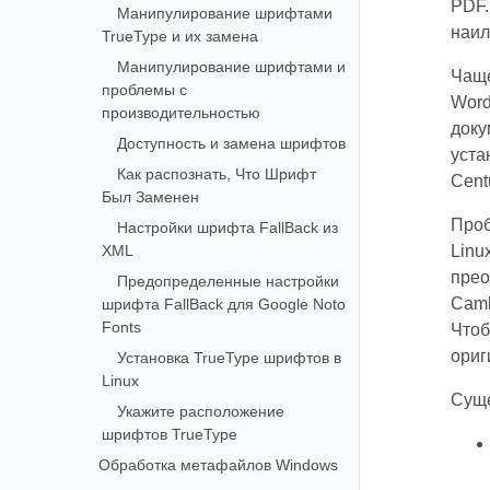
PDF.
Манипулирование шрифтами
наил
TrueType и их замена
Манипулирование шрифтами и
Чаще
проблемы с
Word
производительностью
доку
Доступность и замена шрифтов
уста
Как распознать, Что Шрифт
Cent
Был Заменен
Проб
Настройки шрифта FallBack из
XML
Linu
прео
Предопределенные настройки
Camb
шрифта FallBack для Google Noto
Fonts
Чтоб
ориг
Установка TrueType шрифтов в
Linux
Суще
Укажите расположение
шрифтов TrueType
Обработка метафайлов Windows