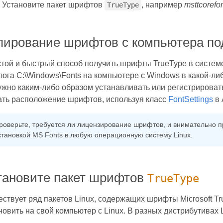
Установите пакет шрифтов
, например
msttcorefo
TrueType
пирование шрифтов с компьютера п
той и быстрый способ получить шрифты TrueType в системе 
лога C:\Windows\Fonts на компьютере с Windows в какой-ли
ужно каким-либо образом устанавливать или регистрировать
ать расположение шрифтов, используя класс
FontSettings
в 
роверьте, требуется ли лицензирование шрифтов, и внимательно 
становкой MS Fonts в любую операционную систему Linux.
тановите пакет шрифтов
TrueType
ствует ряд пакетов Linux, содержащих шрифты Microsoft Tr
новить на свой компьютер с Linux. В разных дистрибутивах 