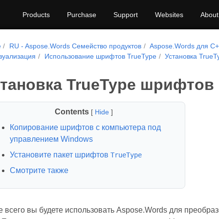
Products
Purchase
Support
Websites
About
e
RU - Aspose.Words Семейство продуктов
Aspose.Words для C
зуализация
Использование шрифтов TrueType
Установка TrueT
тановка TrueType шрифтов 
Contents
[
Hide
]
Копирование шрифтов с компьютера под
управлением Windows
Установите пакет шрифтов
TrueType
Смотрите также
 всего вы будете использовать Aspose.Words для преобр