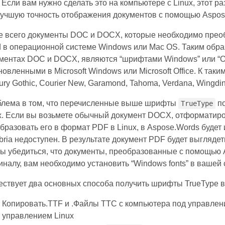
 Если вам нужно сделать это на компьютере с Linux, этот ра
учшую точность отображения документов с помощью Aspos
 всего документы DOC и DOCX, которые необходимо преобр
 в операционной системе Windows или Mac OS. Таким обра
ментах DOC и DOCX, являются “шрифтами Windows” или “
новленными в Microsoft Windows или Microsoft Office. К таким
ury Gothic, Courier New, Garamond, Tahoma, Verdana, Wingdi
лема в том, что перечисленные выше шрифты
по
TrueType
x. Если вы возьмете обычный документ DOCX, отформатир
бразовать его в формат PDF в Linux, в Aspose.Words будет
ria недоступен. В результате документ PDF будет выгляде
ы убедиться, что документы, преобразованные с помощью A
иналу, вам необходимо установить “Windows fonts” в вашей 
ствует два основных способа получить шрифты TrueType в 
Копировать.TTF и .Файлы TTC с компьютера под управле
управлением Linux