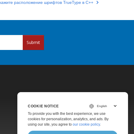
кажите расположение шрифтов TrueType в C++
Submit
COOKIE NOTICE
Pricing
To provide you with the best experience, we use
cookies for personalization, analytics, and ads. By
Paid Support
using our site, you agree to
our cookie policy
.
About