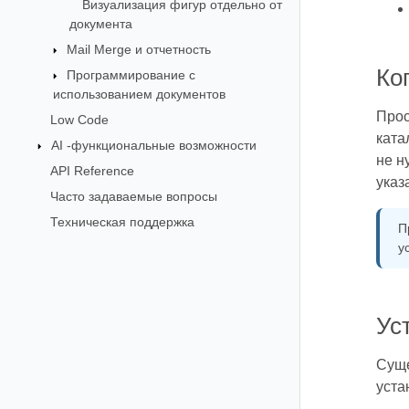
Визуализация фигур отдельно от
документа
Mail Merge и отчетность
Ко
Программирование с
использованием документов
Прос
Low Code
ката
AI -функциональные возможности
не н
API Reference
указ
Часто задаваемые вопросы
Техническая поддержка
П
у
Ус
Суще
уста