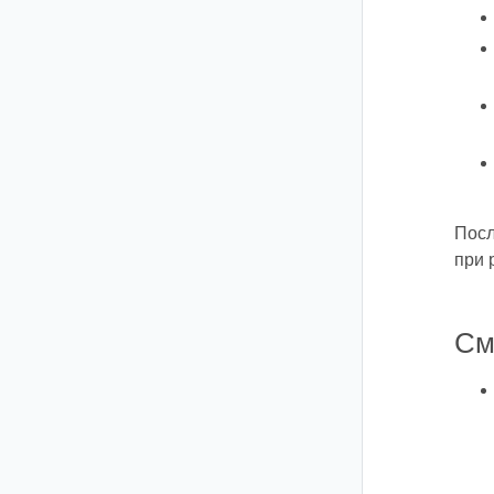
Посл
при 
См