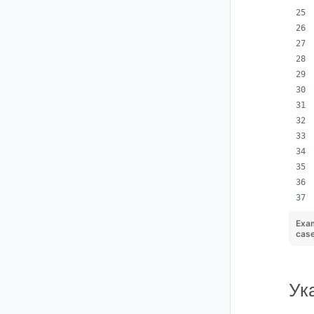
Exa
cas
Ук