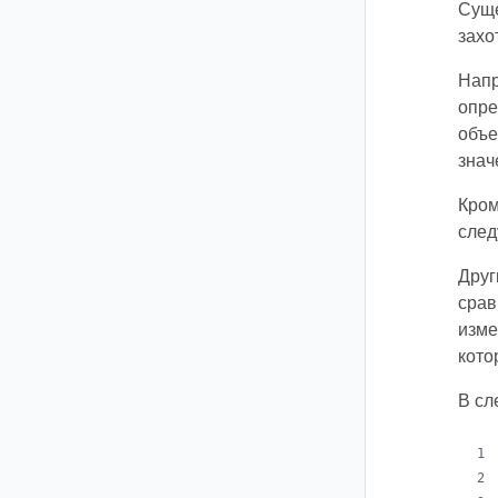
Суще
захо
Напр
опре
объе
значе
Кром
след
Друг
срав
изме
кото
В сл