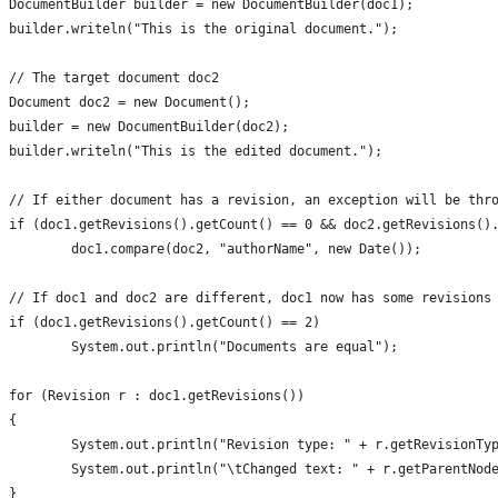
DocumentBuilder builder = new DocumentBuilder(doc1);
builder.writeln("This is the original document.");
// The target document doc2
Document doc2 = new Document();
builder = new DocumentBuilder(doc2);
builder.writeln("This is the edited document.");
// If either document has a revision, an exception will be thr
if (doc1.getRevisions().getCount() == 0 && doc2.getRevisions()
	doc1.compare(doc2, "authorName", new Date());
// If doc1 and doc2 are different, doc1 now has some revisions
if (doc1.getRevisions().getCount() == 2)
	System.out.println("Documents are equal");
for (Revision r : doc1.getRevisions())
{
	System.out.println("Revision type: " + r.getRevisionTy
	System.out.println("\tChanged text: " + r.getParentNod
}