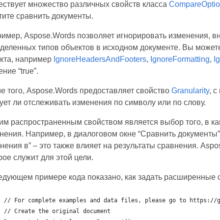
ствует множество различных свойств класса
CompareOptio
тите сравнить документы.
имер, Aspose.Words позволяет игнорировать изменения, в
деленных типов объектов в исходном документе. Вы может
кта, например
IgnoreHeadersAndFooters
,
IgnoreFormatting
,
I
ние “true”.
е того, Aspose.Words предоставляет свойство
Granularity
, 
ует ли отслеживать изменения по символу или по слову.
им распространенным свойством является выбор того, в к
нения. Например, в диалоговом окне “Сравнить документы” 
нения в” – это также влияет на результаты сравнения. Asp
рое служит для этой цели.
едующем примере кода показано, как задать расширенные 
// For complete examples and data files, please go to https://
// Create the original document