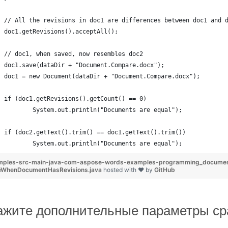
// All the revisions in doc1 are differences between doc1 and 
doc1.getRevisions().acceptAll();
// doc1, when saved, now resembles doc2
doc1.save(dataDir + "Document.Compare.docx");
doc1 = new Document(dataDir + "Document.Compare.docx");
if (doc1.getRevisions().getCount() == 0)
	System.out.println("Documents are equal");
if (doc2.getText().trim() == doc1.getText().trim())
	System.out.println("Documents are equal");
mples-src-main-java-com-aspose-words-examples-programming_docum
eWhenDocumentHasRevisions.java
hosted with ❤ by
GitHub
ажите дополнительные параметры с