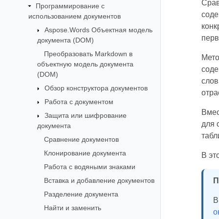
Срав
Программирование с
соде
использованием документов
конк
Aspose.Words Объектная модель
перв
документа (DOM)
Преобразовать Markdown в
Мето
объектную модель документа
соде
(DOM)
слов
Обзор конструктора документов
отра
Работа с документом
Вмес
Защита или шифрование
для 
документа
табл
Сравнение документов
Клонирование документа
В эт
Работа с водяными знаками
Вставка и добавление документов
П
Разделение документа
В
Найти и заменить
о