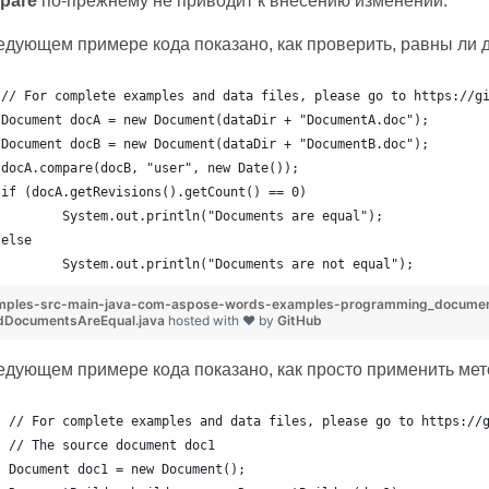
pare
по-прежнему не приводит к внесению изменений.
едующем примере кода показано, как проверить, равны ли д
// For complete examples and data files, please go to https://g
Document docA = new Document(dataDir + "DocumentA.doc");
Document docB = new Document(dataDir + "DocumentB.doc");
docA.compare(docB, "user", new Date());
if (docA.getRevisions().getCount() == 0)
	System.out.println("Documents are equal");
else
	System.out.println("Documents are not equal");
mples-src-main-java-com-aspose-words-examples-programming_docum
dDocumentsAreEqual.java
hosted with ❤ by
GitHub
едующем примере кода показано, как просто применить ме
// For complete examples and data files, please go to https://
// The source document doc1
Document doc1 = new Document();