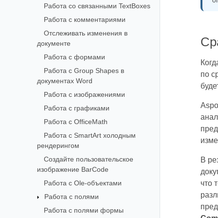
о
Работа со связанными TextBoxes
Работа с комментариями
Отслеживать изменения в
Ср
документе
Работа с формами
Когд
Работа с Group Shapes в
по с
документах Word
буде
Работа с изображениями
Aspo
Работа с графиками
анал
Работа с OfficeMath
пред
Работа с SmartArt холодным
изме
рендерингом
Создайте пользовательское
В ре
изображение BarCode
доку
Работа с Ole-объектами
что 
разл
Работа с полями
пред
Работа с полями формы