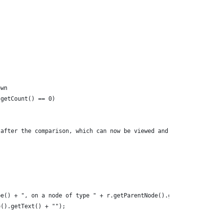
own
.getCount() == 0)
 after the comparison, which can now be viewed and processed
pe() + ", on a node of type " + r.getParentNode().getNodeType() 
e().getText() + "");