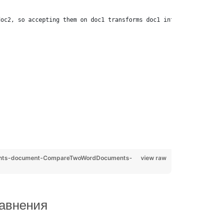
doc2, so accepting them on doc1 transforms doc1 into doc2
ents-document-CompareTwoWordDocuments-
view raw
равнения