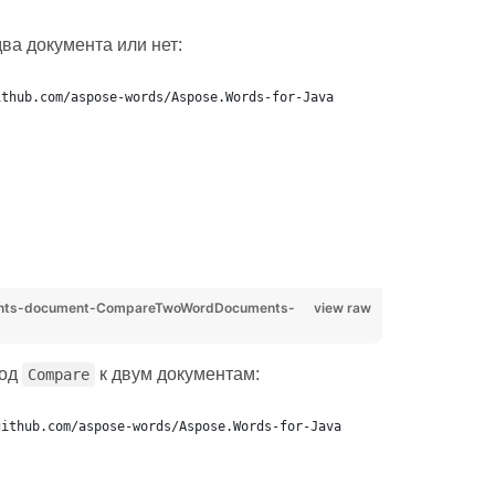
ва документа или нет:
ithub.com/aspose-words/Aspose.Words-for-Java
ents-document-CompareTwoWordDocuments-
view raw
тод
к двум документам:
Compare
github.com/aspose-words/Aspose.Words-for-Java