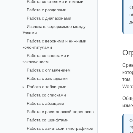
Работа со стилями и темами
О
Работа с разделами
о
Работа с диапазонами
д
Извлекать содержимое между
Узлами
Работа с верхними и нижними
колонтитулами
Ог
Работа со сносками и
заключением
Срав
Работа с оглавлением
кото
Работа с закладками
том,
Word
Работа с таблицами
Работа со списками
Обще
Работа с абзацами
изме
Работа с расстановкой переносов
Работа со шрифтами
О
п
Работа с азиатской типографикой