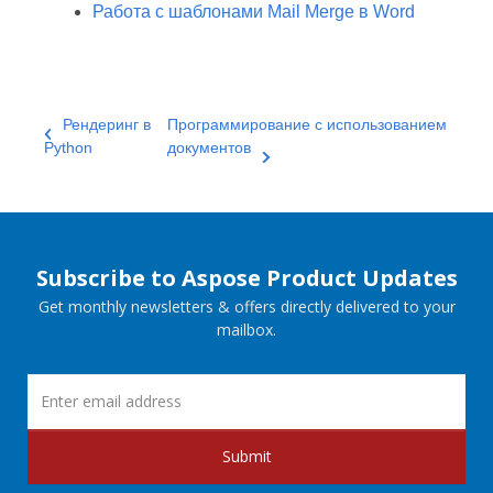
Работа с шаблонами Mail Merge в Word
Рендеринг в
Программирование с использованием
Python
документов
Subscribe to Aspose Product Updates
Get monthly newsletters & offers directly delivered to your
mailbox.
Submit