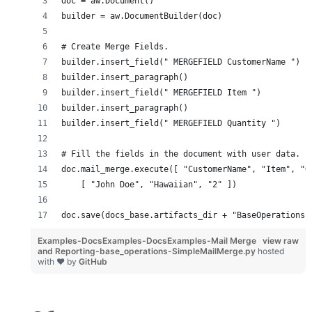
doc = aw.Document()
builder = aw.DocumentBuilder(doc)
# Create Merge Fields.
builder.insert_field(" MERGEFIELD CustomerName ")
builder.insert_paragraph()
builder.insert_field(" MERGEFIELD Item ")
builder.insert_paragraph()
builder.insert_field(" MERGEFIELD Quantity ")
# Fill the fields in the document with user data.
doc.mail_merge.execute([ "CustomerName", "Item", "Q
    [ "John Doe", "Hawaiian", "2" ])
doc.save(docs_base.artifacts_dir + "BaseOperations.
Examples-DocsExamples-DocsExamples-Mail Merge
view raw
and Reporting-base_operations-SimpleMailMerge.py
hosted
with ❤ by
GitHub