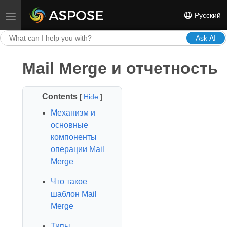
Русский
Toggle navigation
Ask AI
Mail Merge и отчетность
Contents
[
Hide
]
Механизм и
основные
компоненты
операции Mail
Merge
Что такое
шаблон Mail
Merge
Типы