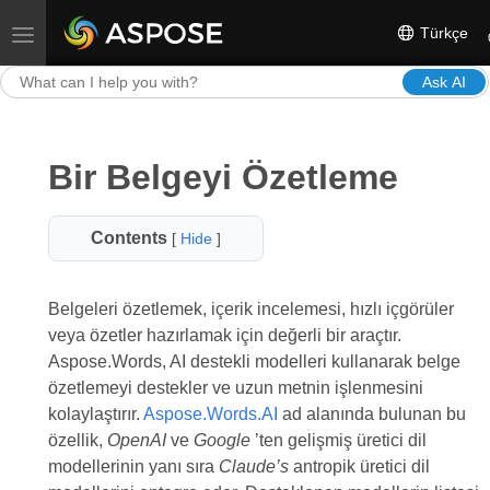
Türkçe
Toggle navigation
Ask AI
Bir Belgeyi Özetleme
Contents
[
Hide
]
Belgeleri özetlemek, içerik incelemesi, hızlı içgörüler
veya özetler hazırlamak için değerli bir araçtır.
Aspose.Words, AI destekli modelleri kullanarak belge
özetlemeyi destekler ve uzun metnin işlenmesini
kolaylaştırır.
Aspose.Words.AI
ad alanında bulunan bu
özellik,
OpenAI
ve
Google
’ten gelişmiş üretici dil
modellerinin yanı sıra
Claude’s
antropik üretici dil