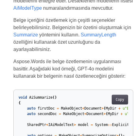
modellerini entegre eder. Desteklenen modellerin listesi
AiModelType
numaralandırmasında mevcuttur.
Belge içeriğini özetlemek için çeşitli seçenekler
belirleyebilirsiniz. Belgenizin bir özetini oluşturmak için
Summarize
yöntemini kullanın.
SummaryLength
özelliğini kullanarak özet uzunluğunu da
ayarlayabilirsiniz.
Aspose.Words ile belge özetlemenin uygulanması
basittir. Aşağıdaki kod örneği, GPT-4o modelini
kullanarak bir belgenin nasıl özetleneceğini gösterir:
void
AiSummarize
()
Copy
{
auto
firstDoc
=
MakeObject
<
Document
>
(
MyDir
+
u
"Big 
auto
secondDoc
=
MakeObject
<
Document
>
(
MyDir
+
u
"Doc
SharedPtr
<
IAiModelText
>
model
=
System
::
ExplicitCas
auto
options
=
MakeObject
<
SummarizeOptions
>
();