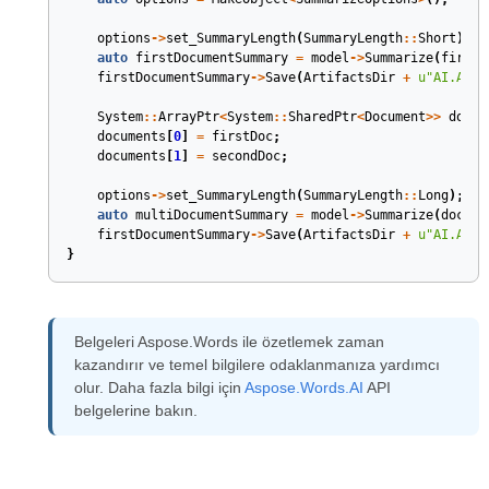
options
->
set_SummaryLength
(
SummaryLength
::
Short
);
auto
firstDocumentSummary
=
model
->
Summarize
(
firstD
firstDocumentSummary
->
Save
(
ArtifactsDir
+
u
"AI.AiSu
System
::
ArrayPtr
<
System
::
SharedPtr
<
Document
>>
docum
documents
[
0
]
=
firstDoc
;
documents
[
1
]
=
secondDoc
;
options
->
set_SummaryLength
(
SummaryLength
::
Long
);
auto
multiDocumentSummary
=
model
->
Summarize
(
docume
firstDocumentSummary
->
Save
(
ArtifactsDir
+
u
"AI.AiSu
}
Belgeleri Aspose.Words ile özetlemek zaman
kazandırır ve temel bilgilere odaklanmanıza yardımcı
olur. Daha fazla bilgi için
Aspose.Words.AI
API
belgelerine bakın.