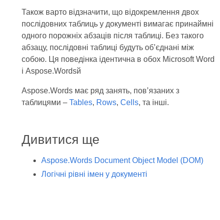
Також варто відзначити, що відокремлення двох
послідовних таблиць у документі вимагає принаймні
одного порожніх абзаців після таблиці. Без такого
абзацу, послідовні таблиці будуть об’єднані між
собою. Ця поведінка ідентична в обох Microsoft Word
і Aspose.Wordsй
Aspose.Words має ряд занять, пов’язаних з
таблицями –
Tables
,
Rows
,
Cells
, та інші.
Дивитися ще
Aspose.Words Document Object Model (DOM)
Логічні рівні імен у документі