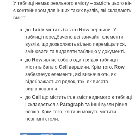
У таблиці немає реального вмісту – замість цього він
є контейнером для інших таких вузлів, які складають
вміст:
до
Table
містить багато
Row
вершини. У
таблиці передбачено всі звичайні елементи
вузлів, що дозволяють вільно переміщатися,
змінювати та видаляти таблицю у документі.
до
Row
являє собою один рядок таблиці і
містить багато
Cell
вершини. Крім того,
Row
забезпечує елементи, які визначають, як
відображається рядок, такі як висота і
вирівнювання.
до
Cell
що містить true зміст видимого в таблиці
і складається з
Paragraph
та інші вузли рівня
блоків. Крім того, клітини можуть містити
незнімні столи.