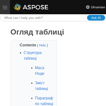
Ukrainian
Toggle navigation
Ask AI
Огляд таблиці
Contents
[
Hide
]
Структура
таблиці
Маса
Ноди
Зміст
таблиці
Параграф
по таблиці