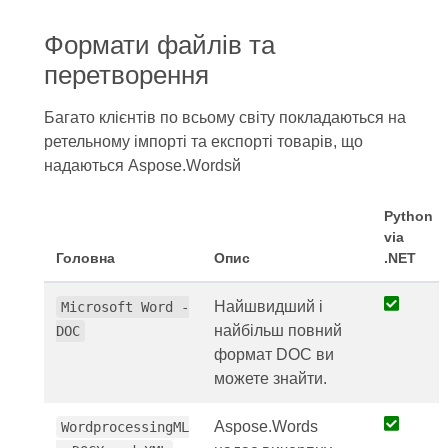
Формати файлів та
перетворення
Багато клієнтів по всьому світу покладаються на
ретельному імпорті та експорті товарів, що
надаються Aspose.Wordsй
Python
via
Головна
Опис
.NET
Найшвидший і
Microsoft Word -
найбільш повний
DOC
формат DOC ви
можете знайти.
Aspose.Words
WordprocessingML