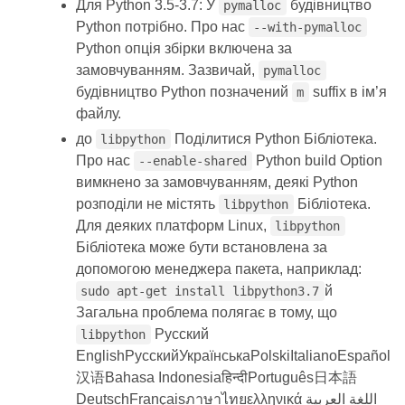
Для Python 3.5-3.7: У
будівництво
pymalloc
Python потрібно. Про нас
--with-pymalloc
Python опція збірки включена за
замовчуванням. Зазвичай,
pymalloc
будівництво Python позначений
suffix в ім’я
m
файлу.
до
Поділитися Python Бібліотека.
libpython
Про нас
Python build Option
--enable-shared
вимкнено за замовчуванням, деякі Python
розподіли не містять
Бібліотека.
libpython
Для деяких платформ Linux,
libpython
Бібліотека може бути встановлена за
допомогою менеджера пакета, наприклад:
й
sudo apt-get install libpython3.7
Загальна проблема полягає в тому, що
Русский
libpython
EnglishРусскийУкраїнськаPolskiItalianoEspañol
汉语Bahasa Indonesiaहिन्दीPortuguês日本語
DeutschFrançaisภาษาไทยελληνικά اللغة العربية