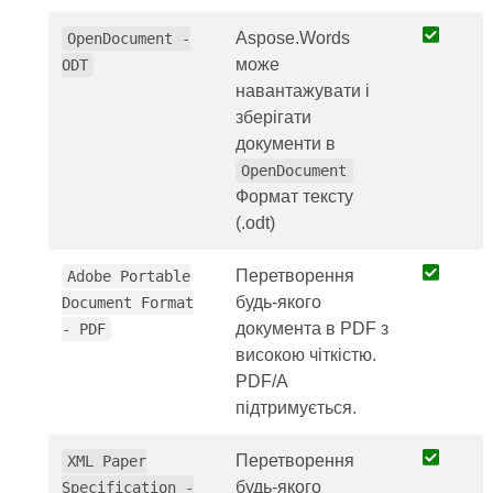
Aspose.Words
OpenDocument -
може
ODT
навантажувати і
зберігати
документи в
OpenDocument
Формат тексту
(.odt)
Перетворення
Adobe Portable
будь-якого
Document Format
документа в PDF з
- PDF
високою чіткістю.
PDF/A
підтримується.
Перетворення
XML Paper
будь-якого
Specification -