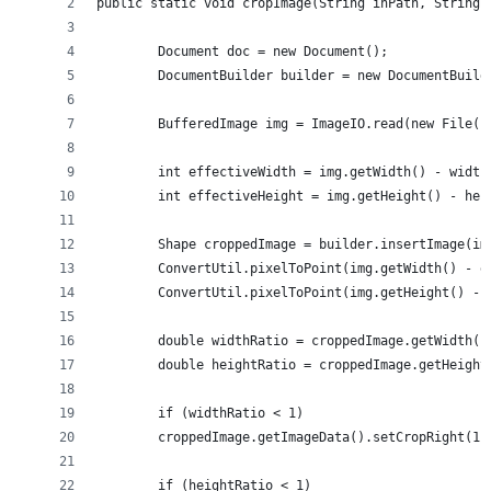
public static void cropImage(String inPath, String 
	Document doc = new Document();
	DocumentBuilder builder = new DocumentBuild
	BufferedImage img = ImageIO.read(new File(i
	int effectiveWidth = img.getWidth() - width
	int effectiveHeight = img.getHeight() - hei
	Shape croppedImage = builder.insertImage(im
	ConvertUtil.pixelToPoint(img.getWidth() - e
	ConvertUtil.pixelToPoint(img.getHeight() - 
	double widthRatio = croppedImage.getWidth(
	double heightRatio = croppedImage.getHeigh
	if (widthRatio < 1)
	croppedImage.getImageData().setCropRight(1 
	if (heightRatio < 1)