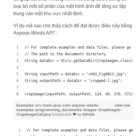
loại bỏ một số phần của một hình ảnh để tăng sự tập
trung vào một khu vực nhất định.
Ví dụ mã sau cho thấy cách để đạt được điều này bằng
Aspose.Words API":
// For complete examples and data files, please go t
// The path to the documents directory.
String dataDir = Utils.getDataDir(CropImages.class);
String inputPath = dataDir + "ch63_Fig0013.jpg";
String outputPath = dataDir + "cropped-1.jpg";
cropImage(inputPath, outputPath, 124, 90, 570, 571);
Examples-src-main-java-com-aspose-words-
view raw
examples-programming_documents-images-CropImages-
CropImageCall.java
hosted with ❤ by
GitHub
// For complete examples and data files, please go 