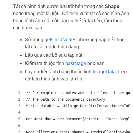
Tất cả hình ảnh được lưu trữ bên trong các
Shape
node trong một tài liệu. Để trích xuất tất cả các hình ảnh
hoặc hình ảnh có một loại cụ thể từ tài liệu, làm theo
các bước sau:
Sử dụng
getChildNodes
phương pháp để chọn
tất cả các node hình dạng.
Lặp qua các bộ sưu tập nút.
Kiểm tra thuộc tính
hasImage
boolean.
Lấy dữ liệu ảnh bằng thuộc tính
ImageData
. Lưu
dữ liệu hình ảnh vào tập tin.
// For complete examples and data files, please go 
// The path to the documents directory.
String dataDir = Utils.getDataDir(ExtractImagesToFi
Document doc = new Document(dataDir + "Image.Sample
NodeCollection<Shape> shapes = (NodeCollection<Shap