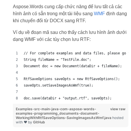
Aspose.Words cung cấp chức năng để lưu tất cả các
hình ảnh có sẵn trong một tài liệu sang
WMF
định dạng
khi chuyển đổi từ DOCX sang RTF.
Ví dụ về đoạn mã sau cho thấy cách lưu hình ảnh dưới
dạng WMF với các tùy chọn lưu RTF:
// For complete examples and data files, please go t
String fileName = "TestFile.doc";
Document doc = new Document(dataDir + fileName);
RtfSaveOptions saveOpts = new RtfSaveOptions();
saveOpts.setSaveImagesAsWmf(true);
doc.save(dataDir + "output.rtf", saveOpts);
Examples-src-main-java-com-aspose-words-
view raw
examples-programming_documents-document-
WorkingWithRtfSaveOptions-SavingImagesAsWmf.java
hosted
with ❤ by
GitHub