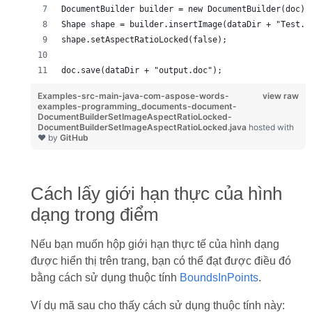
DocumentBuilder builder = new DocumentBuilder(doc);
Shape shape = builder.insertImage(dataDir + "Test.p
shape.setAspectRatioLocked(false);
doc.save(dataDir + "output.doc");
Examples-src-main-java-com-aspose-words-
view raw
examples-programming_documents-document-
DocumentBuilderSetImageAspectRatioLocked-
DocumentBuilderSetImageAspectRatioLocked.java
hosted with
❤ by
GitHub
Cách lấy giới hạn thực của hình
dạng trong điểm
Nếu bạn muốn hộp giới hạn thực tế của hình dạng
được hiển thị trên trang, bạn có thể đạt được điều đó
bằng cách sử dụng thuộc tính
BoundsInPoints
.
Ví dụ mã sau cho thấy cách sử dụng thuộc tính này: