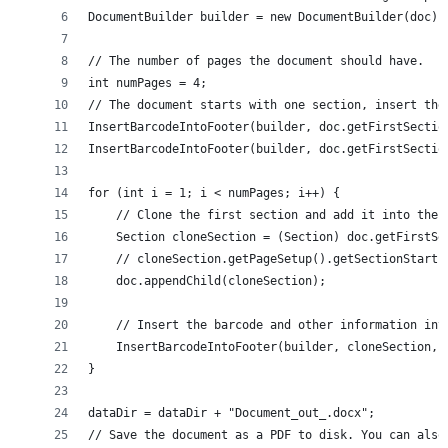
DocumentBuilder builder = new DocumentBuilder(doc);
// The number of pages the document should have.
int numPages = 4;
// The document starts with one section, insert the
InsertBarcodeIntoFooter(builder, doc.getFirstSectio
InsertBarcodeIntoFooter(builder, doc.getFirstSectio
for (int i = 1; i < numPages; i++) {
    // Clone the first section and add it into the 
    Section cloneSection = (Section) doc.getFirstSe
    // cloneSection.getPageSetup().getSectionStart(
    doc.appendChild(cloneSection);
    // Insert the barcode and other information int
    InsertBarcodeIntoFooter(builder, cloneSection, 
}
dataDir = dataDir + "Document_out_.docx";
// Save the document as a PDF to disk. You can also