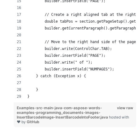
        builder.insertField("PAGE");
        // Create a right aligned tab at the right 
        double tabPos = section.getPageSetup().getP
        builder.getCurrentParagraph().getParagraphF
        // Move to the right hand side of the page 
        builder.write(ControlChar.TAB);
        builder.insertField("PAGE");
        builder.write(" of ");
        builder.insertField("NUMPAGES");
    } catch (Exception x) {
    }
}
Examples-src-main-java-com-aspose-words-
view raw
examples-programming_documents-images-
InsertBarcodeImage-InsertBarcodeIntoFooter.java
hosted with
❤ by
GitHub