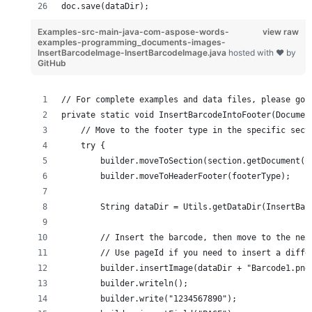
doc.save(dataDir);
Examples-src-main-java-com-aspose-words-
view raw
examples-programming_documents-images-
InsertBarcodeImage-InsertBarcodeImage.java
hosted with ❤ by
GitHub
// For complete examples and data files, please go 
private static void InsertBarcodeIntoFooter(Documen
    // Move to the footer type in the specific sect
    try {
        builder.moveToSection(section.getDocument()
        builder.moveToHeaderFooter(footerType);
        String dataDir = Utils.getDataDir(InsertBar
        // Insert the barcode, then move to the nex
        // Use pageId if you need to insert a diffe
        builder.insertImage(dataDir + "Barcode1.png
        builder.writeln();
        builder.write("1234567890");