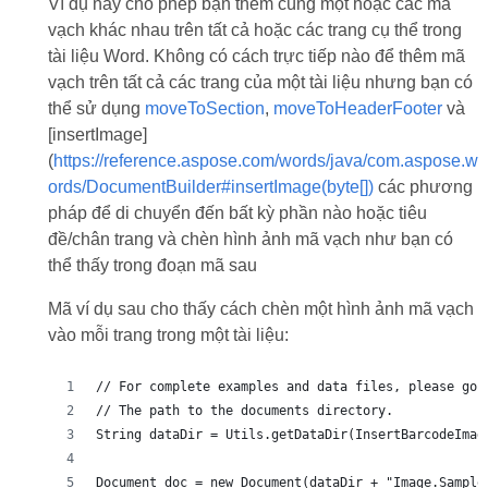
Ví dụ này cho phép bạn thêm cùng một hoặc các mã
vạch khác nhau trên tất cả hoặc các trang cụ thể trong
tài liệu Word. Không có cách trực tiếp nào để thêm mã
vạch trên tất cả các trang của một tài liệu nhưng bạn có
thể sử dụng
moveToSection
,
moveToHeaderFooter
và
[insertImage]
(
https://reference.aspose.com/words/java/com.aspose.w
ords/DocumentBuilder#insertImage(byte[])
các phương
pháp để di chuyển đến bất kỳ phần nào hoặc tiêu
đề/chân trang và chèn hình ảnh mã vạch như bạn có
thể thấy trong đoạn mã sau
Mã ví dụ sau cho thấy cách chèn một hình ảnh mã vạch
vào mỗi trang trong một tài liệu:
// For complete examples and data files, please go 
// The path to the documents directory.
String dataDir = Utils.getDataDir(InsertBarcodeImag
Document doc = new Document(dataDir + "Image.Sample