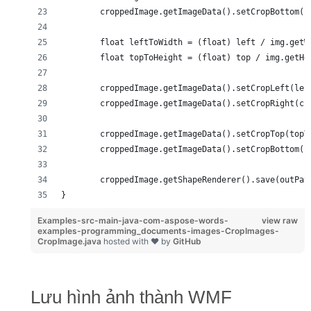
	croppedImage.getImageData().setCropBottom(1
	float leftToWidth = (float) left / img.getW
	float topToHeight = (float) top / img.getHe
	croppedImage.getImageData().setCropLeft(lef
	croppedImage.getImageData().setCropRight(c
	croppedImage.getImageData().setCropTop(topT
	croppedImage.getImageData().setCropBottom(
	croppedImage.getShapeRenderer().save(outPa
}
Examples-src-main-java-com-aspose-words-
view raw
examples-programming_documents-images-CropImages-
CropImage.java
hosted with ❤ by
GitHub
Lưu hình ảnh thành WMF