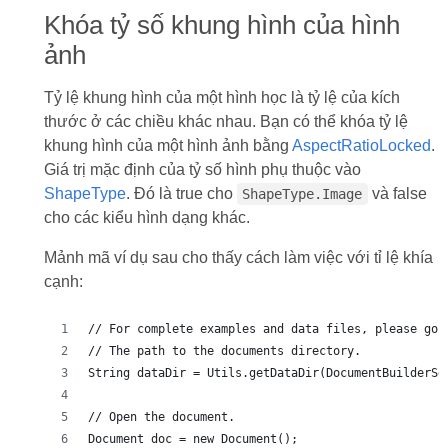
Khóa tỷ số khung hình của hình
ảnh
Tỷ lệ khung hình của một hình học là tỷ lệ của kích
thước ở các chiều khác nhau. Bạn có thể khóa tỷ lệ
khung hình của một hình ảnh bằng
AspectRatioLocked
.
Giá trị mặc định của tỷ số hình phụ thuộc vào
ShapeType
. Đó là true cho
và false
ShapeType.Image
cho các kiểu hình dạng khác.
Mảnh mã ví dụ sau cho thấy cách làm việc với tỉ lệ khía
cạnh:
// For complete examples and data files, please go 
// The path to the documents directory.
String dataDir = Utils.getDataDir(DocumentBuilderSe
// Open the document.
Document doc = new Document();