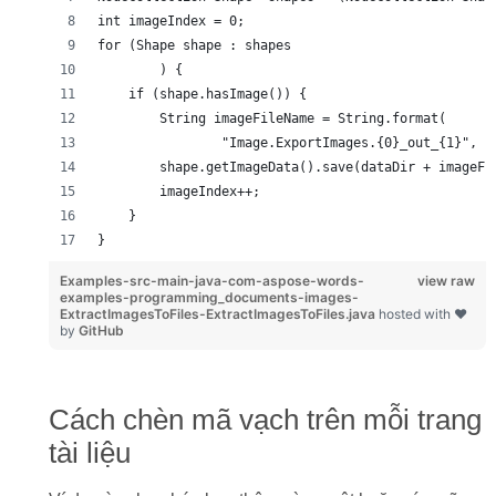
int imageIndex = 0;
for (Shape shape : shapes
        ) {
    if (shape.hasImage()) {
        String imageFileName = String.format(
                "Image.ExportImages.{0}_out_{1}", i
        shape.getImageData().save(dataDir + imageFi
        imageIndex++;
    }
}
Examples-src-main-java-com-aspose-words-
view raw
examples-programming_documents-images-
ExtractImagesToFiles-ExtractImagesToFiles.java
hosted with ❤
by
GitHub
Cách chèn mã vạch trên mỗi trang
tài liệu