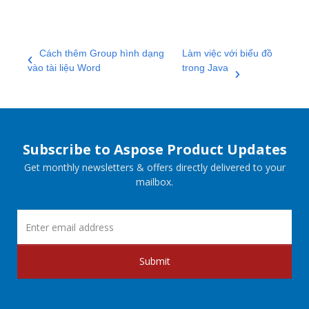
Cách thêm Group hình dạng
Làm việc với biểu đồ
vào tài liệu Word
trong Java
Subscribe to Aspose Product Updates
Get monthly newsletters & offers directly delivered to your
mailbox.
Submit