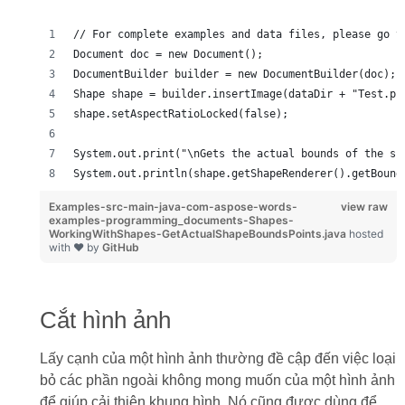
// For complete examples and data files, please go t
Document doc = new Document();
DocumentBuilder builder = new DocumentBuilder(doc);
Shape shape = builder.insertImage(dataDir + "Test.pn
shape.setAspectRatioLocked(false);
System.out.print("\nGets the actual bounds of the sh
System.out.println(shape.getShapeRenderer().getBound
Examples-src-main-java-com-aspose-words-
view raw
examples-programming_documents-Shapes-
WorkingWithShapes-GetActualShapeBoundsPoints.java
hosted
with ❤ by
GitHub
Cắt hình ảnh
Lấy cạnh của một hình ảnh thường đề cập đến việc loại
bỏ các phần ngoài không mong muốn của một hình ảnh
để giúp cải thiện khung hình. Nó cũng được dùng để