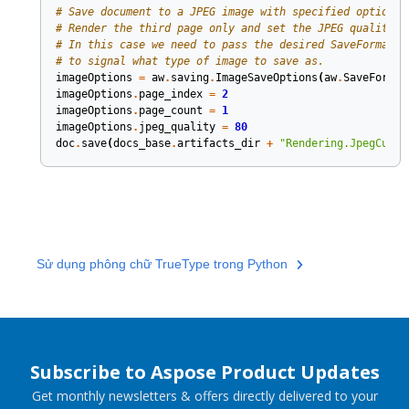
# Save document to a JPEG image with specified options.
# Render the third page only and set the JPEG quality t
# In this case we need to pass the desired SaveFormat t
# to signal what type of image to save as.
imageOptions
=
aw
.
saving
.
ImageSaveOptions
(
aw
.
SaveFormat
imageOptions
.
page_index
=
2
imageOptions
.
page_count
=
1
imageOptions
.
jpeg_quality
=
80
doc
.
save
(
docs_base
.
artifacts_dir
+
"Rendering.JpegCusto
Sử dụng phông chữ TrueType trong Python
Subscribe to Aspose Product Updates
Get monthly newsletters & offers directly delivered to your