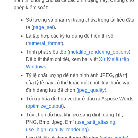
hiển thị chung cho tất cả các định dạng này. Chúng cho
phép kiểm soát:
Số lượng và phạm vi trang chứa trong tài liệu đầu
ra (
page_set
).
Là tập hợp các ký tự dùng để hiển thị số
(
numeral_format
).
Trình phát siêu tệp (
metafile_rendering_options
).
Để biết thêm chi tiết, xem bài viết
Xử lý siêu tệp
Windows
.
Tỷ lệ chất lượng để nén hình ảnh JPEG, giá trị
của tỷ lệ này có thể khác một chút, tùy thuộc vào
định dạng lưu đã chọn (
jpeg_quality
).
Tối ưu hóa đồ họa vector ở đầu ra Aspose.Words
(
optimize_output
).
Tùy chọn đồ họa khi lưu sang định dạng Tiff,
PNG, Bmp, Jpeg, Emf (
use_anti_aliasing
,
use_high_quality_rendering
).