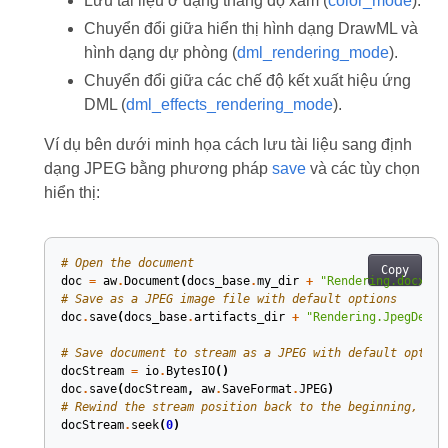
Lưu tài liệu ở dạng thang độ xám (
color_mode
).
Chuyển đổi giữa hiển thị hình dạng DrawML và
hình dạng dự phòng (
dml_rendering_mode
).
Chuyển đổi giữa các chế độ kết xuất hiệu ứng
DML (
dml_effects_rendering_mode
).
Ví dụ bên dưới minh họa cách lưu tài liệu sang định
dạng JPEG bằng phương pháp
save
và các tùy chọn
hiển thị:
# Open the document
Copy
doc
=
aw
.
Document
(
docs_base
.
my_dir
+
"Rendering.docx"
)
# Save as a JPEG image file with default options
doc
.
save
(
docs_base
.
artifacts_dir
+
"Rendering.JpegDefau
# Save document to stream as a JPEG with default option
docStream
=
io
.
BytesIO
()
doc
.
save
(
docStream
,
aw
.
SaveFormat
.
JPEG
)
# Rewind the stream position back to the beginning, rea
docStream
.
seek
(
0
)