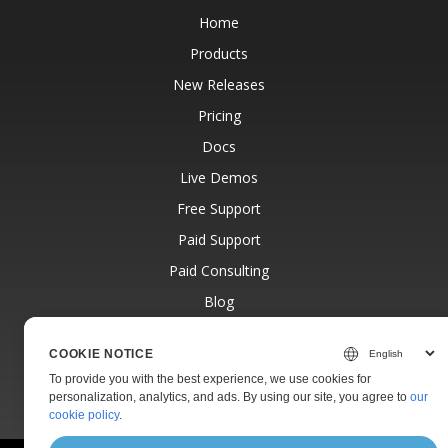
Home
Products
New Releases
Pricing
Docs
Live Demos
Free Support
Paid Support
Paid Consulting
Blog
Websites
COOKIE NOTICE
About
To provide you with the best experience, we use cookies for
personalization, analytics, and ads. By using our site, you agree to
our
cookie policy
.