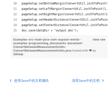
pageSetup.setBottomMargin(ConvertUtil.inchToPoint(1
pageSetup.setLeftMargin(ConvertUtil.inchToPoint(1.5
pageSetup.setRightMargin(ConvertUtil.inchToPoint(1.
pageSetup.setHeaderDistance(ConvertUtil.inchToPoint
pageSetup.setFooterDistance(ConvertUtil.inchToPoint
doc.save(dataDir + "output.doc");
Examples-src-main-java-com-aspose-words-
view raw
examples-programming_documents-document-
ConvertBetweenMeasurementUnits-
ConvertBetweenMeasurementUnits.java
hosted with ❤ by
GitHub
使用Java中的文档属性
清理Java中的文档