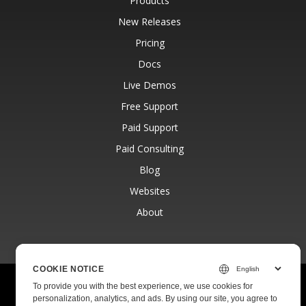
Products
New Releases
Pricing
Docs
Live Demos
Free Support
Paid Support
Paid Consulting
Blog
Websites
About
COOKIE NOTICE
© Aspose Pty Ltd 2001-2026.
All Rights Reserved.
To provide you with the best experience, we use cookies for
Privacy Policy
Terms of use
Contact
personalization, analytics, and ads. By using our site, you agree to