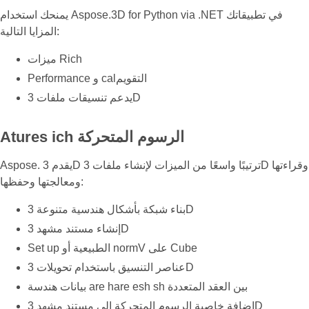
يمنحك استخدام Aspose.3D for Python via .NET في تطبيقاتك
المزايا التالية:
ميزات Rich
Performance و calالتقويم
يدعم تنسيقات ملفات 3D
Atures ich الرسوم المتحركة
Aspose. يقدم 3D ترتيبًا واسعًا من الميزات لإنشاء ملفات 3D وقراءتها
ومعالجتها وحفظها:
بناء شبكة بأشكال هندسية متنوعة 3D
إنشاء مستند مشهد 3D
Set up الطبيعية أو normV على Cube
عناصر التنسيق باستخدام تحويلات 3D
بيانات هندسة are hare esh sh بين العقد المتعددة
إضافة خاصية الرسوم المتحركة إلى مستند مشهد 3D