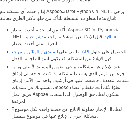
إذا واجهت أي مشكلة مع Aspose.3D for Python via .NET ، يرجى
اتباع هذه الخطوات البسيطة للتأكد من حلها بأكثر الطرق فعالية:
تأكد من استخدام أحدث إصدار Aspose.3D for Python via
مؤشر حزمة Python
.NET قبل الإبلاغ عن المشكلة. راجع
للتعرف على أحدث إصدار.
للحصول على حلول
مرجع API
اطلعي على
المنتدى
و
الوثائق
و
قبل الإبلاغ عن المشكلة. قد يكون لسؤالك إجابة بالفعل.
عند الإبلاغ عن مشكلة ، يرجى تضمين المستند الأصلي وربما
جزء من الرمز الذي يسبب المشكلة. إذا كنت بحاجة إلى إرفاق
ملفات متعددة ، فاضغط عليها في أرشيف واحد. من الآمن إرفاق
مستنباتك في منتديات Aspose نظرًا لأنك أنت فقط وأعضاء
فريق عمل Aspose سيكون لديك حق الوصول إلى الملفات
المرفقة.
Pالإيجار محاولة الإبلاغ عن قضية واحدة لكل موضوع. If لديك
مشكلة أخرى ، الإبلاغ عنها في موضوع منفصل.