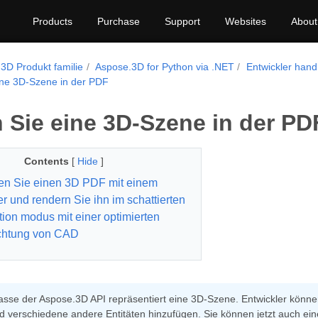
Products
Purchase
Support
Websites
About
3D Produkt familie
Aspose.3D for Python via .NET
Entwickler han
ine 3D-Szene in der PDF
 Sie eine 3D-Szene in der PD
Contents
[
Hide
]
len Sie einen 3D PDF mit einem
er und rendern Sie ihn im schattierten
ation modus mit einer optimierten
chtung von CAD
asse der Aspose.3D API repräsentiert eine 3D-Szene. Entwickler könne
 verschiedene andere Entitäten hinzufügen. Sie können jetzt auch ei