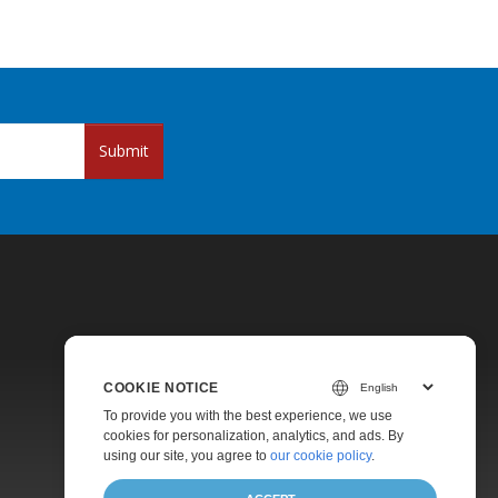
Submit
COOKIE NOTICE
Pricing
To provide you with the best experience, we use
cookies for personalization, analytics, and ads. By
Paid Support
using our site, you agree to
our cookie policy
.
About