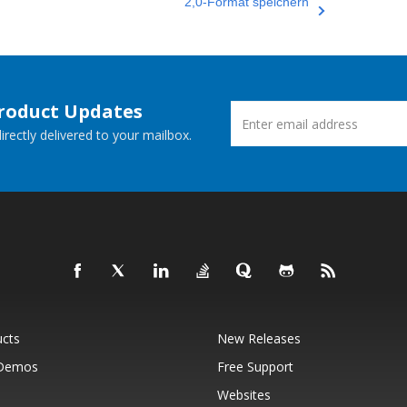
2,0-Format speichern
Product Updates
rectly delivered to your mailbox.
ucts
New Releases
 Demos
Free Support
Websites