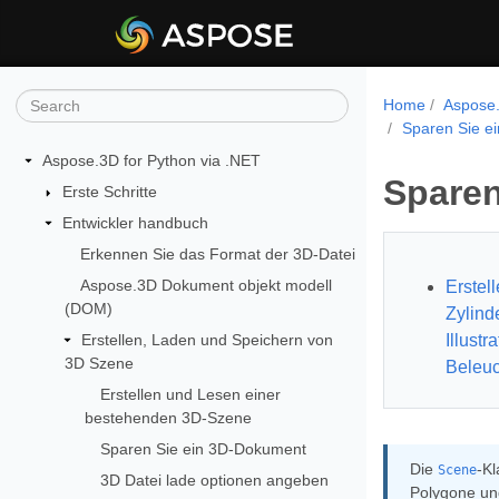
Home
Aspose.
Sparen Sie e
Aspose.3D for Python via .NET
Sparen
Erste Schritte
Entwickler handbuch
Erkennen Sie das Format der 3D-Datei
Aspose.3D Dokument objekt modell
Erstel
(DOM)
Zylind
Erstellen, Laden und Speichern von
Illustr
3D Szene
Beleu
Erstellen und Lesen einer
bestehenden 3D-Szene
Sparen Sie ein 3D-Dokument
Die
-Kl
Scene
3D Datei lade optionen angeben
Polygone und