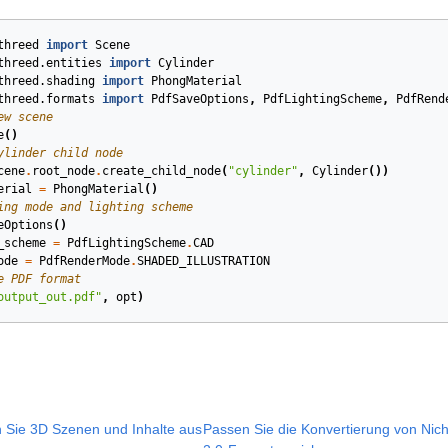
threed
import
Scene
threed.entities
import
Cylinder
threed.shading
import
PhongMaterial
threed.formats
import
PdfSaveOptions
,
PdfLightingScheme
,
PdfRend
ew scene
e
()
ylinder child node
cene
.
root_node
.
create_child_node
(
"cylinder"
,
Cylinder
())
erial
=
PhongMaterial
()
ing mode and lighting scheme
eOptions
()
_scheme
=
PdfLightingScheme
.
CAD
ode
=
PdfRenderMode
.
SHADED_ILLUSTRATION
e PDF format
output_out.pdf"
,
opt
)
n Sie 3D Szenen und Inhalte aus
Passen Sie die Konvertierung von Nic