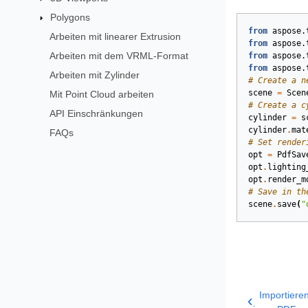
Polygons
from
aspose.
Arbeiten mit linearer Extrusion
from
aspose.
Arbeiten mit dem VRML-Format
from
aspose.
from
aspose.
Arbeiten mit Zylinder
# Create a n
scene
=
Scen
Mit Point Cloud arbeiten
# Create a c
API Einschränkungen
cylinder
=
s
cylinder
.
mat
FAQs
# Set render
opt
=
PdfSav
opt
.
lighting
opt
.
render_m
# Save in th
scene
.
save
(
"
Importiere