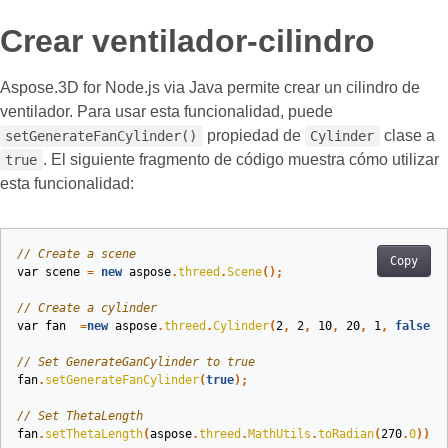
Crear ventilador-cilindro
Aspose.3D for Node.js via Java permite crear un cilindro de
ventilador. Para usar esta funcionalidad, puede
propiedad de
clase a
setGenerateFanCylinder()
Cylinder
. El siguiente fragmento de código muestra cómo utilizar
true
esta funcionalidad:
// Create a scene
Copy
var
scene
=
new
aspose
.
threed
.
Scene
();
// Create a cylinder
var
fan
=
new
aspose
.
threed
.
Cylinder
(
2
,
2
,
10
,
20
,
1
,
false
);
// Set GenerateGanCylinder to true
fan
.
setGenerateFanCylinder
(
true
);
// Set ThetaLength
fan
.
setThetaLength
(
aspose
.
threed
.
MathUtils
.
toRadian
(
270
.
0
));