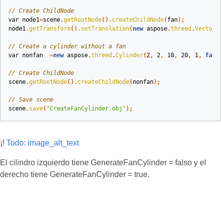
// Create ChildNode
var
node1
=
scene
.
getRootNode
().
createChildNode
(
fan
);
node1
.
getTransform
().
setTranslation
(
new
aspose
.
threed
.
Vector3
// Create a cylinder without a fan
var
nonfan
=
new
aspose
.
threed
.
Cylinder
(
2
,
2
,
10
,
20
,
1
,
fals
// Create ChildNode
scene
.
getRootNode
().
createChildNode
(
nonfan
);
// Save scene
scene
.
save
(
"CreateFanCylinder.obj"
);
¡!
Todo: image_alt_text
El cilindro izquierdo tiene GenerateFanCylinder = falso y el
derecho tiene GenerateFanCylinder = true.