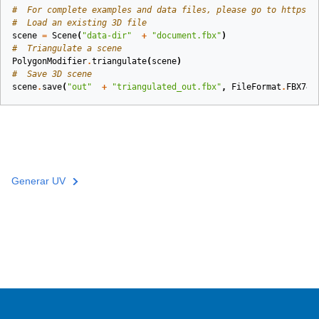
#  For complete examples and data files, please go to https:#
#  Load an existing 3D file
scene
=
Scene
(
"data-dir"
+
"document.fbx"
)
#  Triangulate a scene
PolygonModifier
.
triangulate
(
scene
)
#  Save 3D scene
scene
.
save
(
"out"
+
"triangulated_out.fbx"
,
FileFormat
.
FBX740
Generar UV