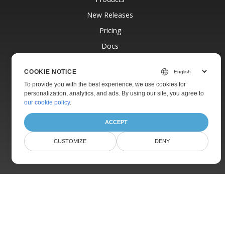
New Releases
Pricing
Docs
Live Demos
COOKIE NOTICE
Free Support
To provide you with the best experience, we use cookies for
Paid Support
personalization, analytics, and ads. By using our site, you agree to
our cookie policy
.
Paid Consulting
Blog
ACCEPT
Websites
CUSTOMIZE
DENY
About
© Aspose Pty Ltd 2001-2026.
All Rights Reserved.
Privacy Policy
Terms of use
Contact