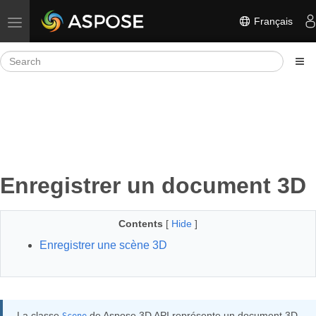
Français
Toggle navigation
Enregistrer un document 3D
Contents
[
Hide
]
Enregistrer une scène 3D
La classe
de Aspose.3D API représente un document 3D