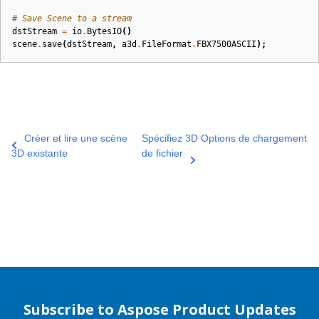
# Save Scene to a stream
dstStream
=
io
.
BytesIO
()
scene
.
save
(
dstStream
,
a3d
.
FileFormat
.
FBX7500ASCII
);
Créer et lire une scène
Spécifiez 3D Options de chargement
3D existante
de fichier
Subscribe to Aspose Product Updates