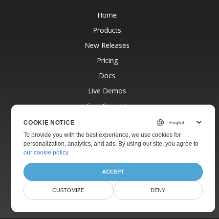
Home
Products
New Releases
Pricing
Docs
Live Demos
Free Support
Paid Support
COOKIE NOTICE
Paid Consulting
To provide you with the best experience, we use cookies for
personalization, analytics, and ads. By using our site, you agree to
Blog
our cookie policy
.
Websites
ACCEPT
About
CUSTOMIZE
DENY