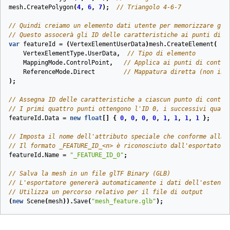
mesh
.
CreatePolygon
(
4
,
6
,
7
);
// Triangolo 4-6-7
// Quindi creiamo un elemento dati utente per memorizzare gli
// Questo assocerà gli ID delle caratteristiche ai punti di c
var
featureId
=
(
VertexElementUserData
)
mesh
.
CreateElement
(
VertexElementType
.
UserData
,
// Tipo di elemento
MappingMode
.
ControlPoint
,
// Applica ai punti di contro
ReferenceMode
.
Direct
// Mappatura diretta (non ind
);
// Assegna ID delle caratteristiche a ciascun punto di contro
// I primi quattro punti ottengono l'ID 0, i successivi quatt
featureId
.
Data
=
new
float
[]
{
0
,
0
,
0
,
0
,
1
,
1
,
1
,
1
};
// Imposta il nome dell'attributo speciale che conforme alla 
// Il formato _FEATURE_ID_<n> è riconosciuto dall'esportatore
featureId
.
Name
=
"_FEATURE_ID_0"
;
// Salva la mesh in un file glTF Binary (GLB)
// L'esportatore genererà automaticamente i dati dell'estensi
// Utilizza un percorso relativo per il file di output
(
new
Scene
(
mesh
)).
Save
(
"mesh_feature.glb"
);