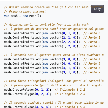
// Questo esempio creerà un file glTF con EXT_mesh_features
Copy
// Prima creiamo una mesh
var
mesh
=
new
Mesh
();
// Aggiungi punti di controllo (vertici) alla mesh
// Il primo set di quattro punti crea un quadrato nel piano X
mesh
.
ControlPoints
.
Add
(
new
Vector4
(
0
,
1
,
0
));
// Punto 0
mesh
.
ControlPoints
.
Add
(
new
Vector4
(
2
,
1
,
0
));
// Punto 1
mesh
.
ControlPoints
.
Add
(
new
Vector4
(
2
,
2
,
0
));
// Punto 2
mesh
.
ControlPoints
.
Add
(
new
Vector4
(
1
,
2
,
0
));
// Punto 3
// Il secondo set di quattro punti crea un altro quadrato nel
mesh
.
ControlPoints
.
Add
(
new
Vector4
(
3
,
0
,
0
));
// Punto 4
mesh
.
ControlPoints
.
Add
(
new
Vector4
(
4
,
0
,
0
));
// Punto 5
mesh
.
ControlPoints
.
Add
(
new
Vector4
(
4
,
1
,
0
));
// Punto 6
mesh
.
ControlPoints
.
Add
(
new
Vector4
(
3
,
1
,
0
));
// Punto 7
// Crea facce triangolari (poligoni) dai punti di controllo
// Il primo quadrato (punti 0-3) è diviso in due triangoli
mesh
.
CreatePolygon
(
0
,
1
,
2
);
// Triangolo 0-1-2
mesh
.
CreatePolygon
(
0
,
2
,
3
);
// Triangolo 0-2-3
// Il secondo quadrato (punti 4-7) è anch'esso diviso in due 
mesh
.
CreatePolygon
(
4
,
5
,
6
);
// Triangolo 4-5-6