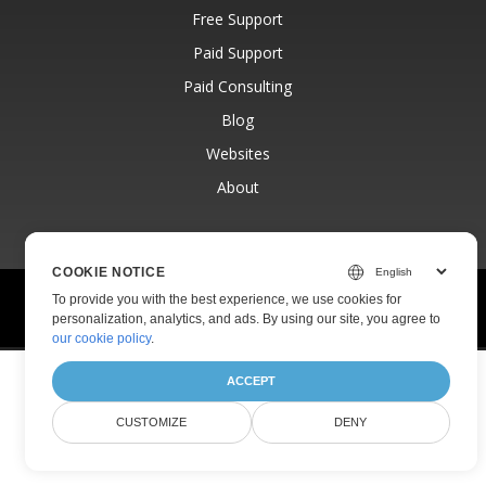
Free Support
Paid Support
Paid Consulting
Blog
Websites
About
COOKIE NOTICE
© Aspose Pty Ltd 2001-2026.
All Rights Reserved.
To provide you with the best experience, we use cookies for
personalization, analytics, and ads. By using our site, you agree to
Privacy Policy
Terms of use
Contact
our cookie policy
.
ACCEPT
CUSTOMIZE
DENY