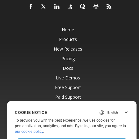
Home
Products
New Releases
Pricing
Docs
Live Demos
Free Support
Paid Support
Paid Consulting
COOKIE NOTICE
Blog
To provide you with the best experience, we use cookies for
Websites
personalization, analytics, and ads. By using our site, you agree to
our cookie policy
.
About