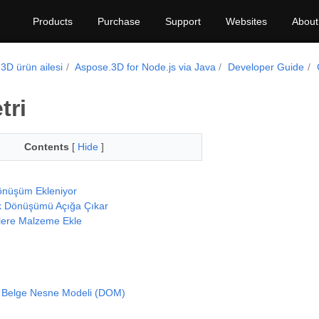
Products
Purchase
Support
Websites
About
3D ürün ailesi
Aspose.3D for Node.js via Java
Developer Guide
tri
Contents
[
Hide
]
nüşüm Ekleniyor
k Dönüşümü Açığa Çıkar
ere Malzeme Ekle
 Belge Nesne Modeli (DOM)