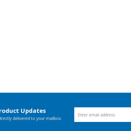
Product Updates
rectly delivered to your mailbox.