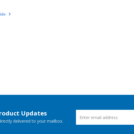
ide
Product Updates
rectly delivered to your mailbox.