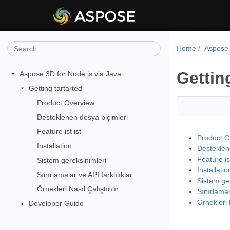
Home
Aspose.
Gettin
Aspose.3D for Node.js via Java
Getting tartarted
Product Overview
Desteklenen dosya biçimleri
Feature ist ist
Product O
Installation
Desteklen
Feature ist
Sistem gereksinimleri
Installatio
Sınırlamalar ve API farklılıklar
Sistem ger
Örnekleri Nasıl Çalıştırılır
Sınırlamala
Örnekleri N
Developer Guide