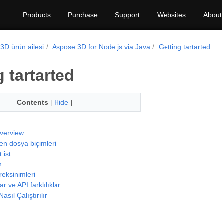
Products
Purchase
Support
Websites
About
3D ürün ailesi
Aspose.3D for Node.js via Java
Getting tartarted
g tartarted
Contents
[
Hide
]
verview
en dosya biçimleri
 ist
n
eksinimleri
r ve API farklılıklar
asıl Çalıştırılır