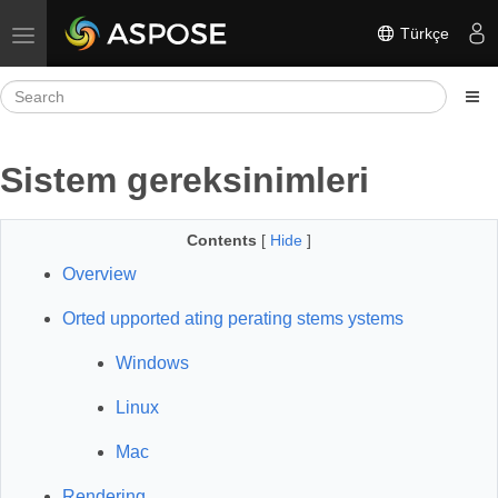
Türkçe
Toggle navigation
Sistem gereksinimleri
Contents
[
Hide
]
Overview
Orted upported ating perating stems ystems
Windows
Linux
Mac
Rendering