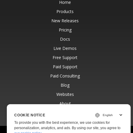
Home
Products
New Releases
Pricing
Docs
Live Demos
Free Support
Paid Support
Paid Consulting
Blog
Websites
About
COOKIE NOTICE
To provide you with the best experience, we use cookies for
personalization, analytics, and ads. By using our site, you agree to