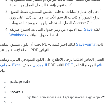
كنت تقوم بإنشاء السجل العمل من البداية.
أدخل أي عمل (البيانات الدخلية، تطبيق التنسيق، ضبط الصيغ،
إدراج الصور أو كائنات الرسم الأخرى، وما إلى ذلك) على ورق
العمل باستخدام واجهات برمجة التطبيقات Aspose.Cells.
لفئة
Save
عند الانتهاء من رمز جدول البيانات، استدعِ طريقة
لحفظ جدول البيانات.
Workbook
ذات
SaveFormat
يجب أن يكون تنسيق الملف PDF، لذلك اختر قيمة
الصلة لإنشاء مستند PDF النهائي.
يرجى الاطلاع على الكود النموذجي التالي، وملف Excel العيني الخاص
PDF الناتج
للمرجع الخاص
وملف PDF الناتج
ملف Excel النموذجي
به
بك.
package main
import (
	. "github.com/aspose-cells/aspose-cells-go-cpp/v2
)