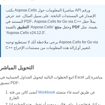
يكتب Aspose.Cells مباشرةً المعلومات حول API ورقم
الإصدار في المستندات الناتجة. على سبيل المثال، عند عرض
المستند في PDF، Aspose.Cells for Go via C++ يملأ حقل
بقيمة، مثل
منتج PDF
بالقيمة ‘Aspose.Cells’ وحقل
التطبيق
‘Aspose.Cells v24.12.0’.
يرجى ملاحظة أنك لا تستطيع توجيه Aspose.Cells for Go via
C++ لتغيير أو إزالة هذه المعلومات من مستندات الإخراج.
التحويل المباشر
اتبع الخطوات التالية لتحويل الجداول الحسابية في Excel مباشرة إلى
تنسيق PDF:
عن طريق استدعاء منشئه
Workbook
أنشئ كائن من فئة
الفارغ.
يمكنك فتح/تحميل ملف قالب موجود أو تخطي هذه الخطوة إذا