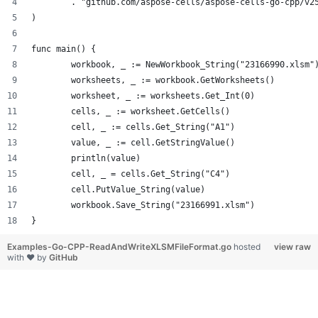
	. "github.com/aspose-cells/aspose-cells-go-cpp/v2
)
func main() {
	workbook, _ := NewWorkbook_String("23166990.xlsm"
	worksheets, _ := workbook.GetWorksheets()
	worksheet, _ := worksheets.Get_Int(0)
	cells, _ := worksheet.GetCells()
	cell, _ := cells.Get_String("A1")
	value, _ := cell.GetStringValue()
	println(value)
	cell, _ = cells.Get_String("C4")
	cell.PutValue_String(value)
	workbook.Save_String("23166991.xlsm")
}
Examples-Go-CPP-ReadAndWriteXLSMFileFormat.go
hosted
view raw
with ❤ by
GitHub