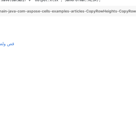
.save(dataDir + "output.xlsx", SaveFormat.XLSX);
ain-java-com-aspose-cells-examples-articles-CopyRowHeights-CopyRow
قص ولصق