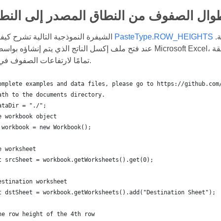
وال الصفوف من النطاق المصدر إلى النط
لنسخ ارتفاعات الصف من النطاق المصدر إلى النطاق الوجهة.
PasteType.ROW_HEIGHTS
الشيفرة النموذجية التالية تشرح كيفية استخدام عداد
عند فتح ملف إكسل الناتج الذي يتم إنشاؤه بواسطة هذا الرمز في Microsoft Excel، ستلاحظ أن ارتفاعات
تمامًا لارتفاعات الصفوف في النطاق المصدر.
omplete examples and data files, please go to https://github.com
ath to the documents directory.
ataDir = "./";
e workbook object
 workbook = new Workbook();
e worksheet
t srcSheet = workbook.getWorksheets().get(0);
estination worksheet
t dstSheet = workbook.getWorksheets().add("Destination Sheet");
he row height of the 4th row