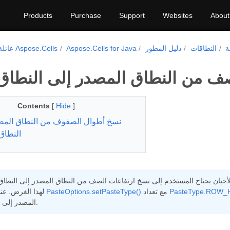
Products
Purchase
Support
Websites
About
ة
النطاقات
دليل المطور
Aspose.Cells for Java
عائلة منتجات Aspose.Cells
ف من النطاق المصدر إلى النطاق 
Contents
[
Hide
]
نسخ أطوال الصفوف من النطاق المص
النطاق
PasteType.ROW_
مع تعداد
PasteOptions.setPasteType()
لهذا الغرض. عند ضبط خاصية
المصدر إلى النطاق الوجهة.