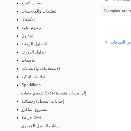
workbook
حساب الصيغ
Examples-src-m
التعليقات والملاحظات
الأشكال
رسوم بيانية
الجداول
 النطاقات
الجداول الزمنية
جداول الدوران
قاطعات
الاستعلامات والاتصالات
العلامات الذكية
Sparklines
تقسيم ملفات Excel إلى ملفات متعددة
إعدادات السجل الإحصائية
مشروع الماكرو
خرائط XML
بيانات السجل الحصري