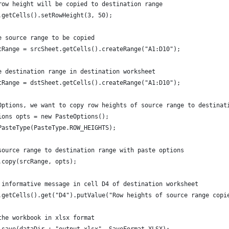
row height will be copied to destination range
.getCells().setRowHeight(3, 50);
e source range to be copied
cRange = srcSheet.getCells().createRange("A1:D10");
e destination range in destination worksheet
tRange = dstSheet.getCells().createRange("A1:D10");
Options, we want to copy row heights of source range to destinat
ions opts = new PasteOptions();
PasteType(PasteType.ROW_HEIGHTS);
source range to destination range with paste options
.copy(srcRange, opts);
 informative message in cell D4 of destination worksheet
.getCells().get("D4").putValue("Row heights of source range copi
the workbook in xlsx format