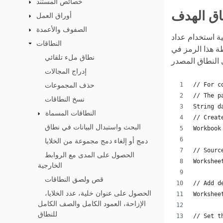
خصائص المستند
اق الهدف
أوراق العمل
الصفوف والأعمدة
النطاقات
 الصفوف في النطاق الوجهة مطابقة
نطاق ملء تلقائي
إدراج المجالات
// For c
حذف المجموعات
// The p
نسخ النطاقات
String d
النطاقات المسماة
// Creat
البحث واستبدال البيانات في نطاق
Workbook
دمج أو إلغاء دمج مجموعة من الخلايا
// Sourc
الحصول على المدى مع الروابط
Workshee
الخارجية
قص ولصق النطاقات
// Add d
الحصول على عنوان خلية، عدد الخلايا،
Workshee
الإزاحة، العمود الكامل والصف الكامل
للنطاق
// Set t