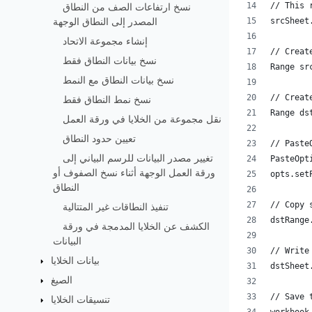
// This 
نسخ ارتفاعات الصف من النطاق
srcSheet
المصدر إلى النطاق الوجهة
إنشاء مجموعة الاتحاد
// Creat
نسخ بيانات النطاق فقط
Range sr
نسخ بيانات النطاق مع النمط
// Creat
نسخ نمط النطاق فقط
Range ds
نقل مجموعة من الخلايا في ورقة العمل
تعيين حدود النطاق
// Paste
تغيير مصدر البيانات للرسم البياني إلى
PasteOpt
ورقة العمل الوجهة أثناء نسخ الصفوف أو
opts.set
النطاق
// Copy 
تنفيذ النطاقات غير المتتالية
dstRange
الكشف عن الخلايا المدمجة في ورقة
البيانات
// Write
بيانات الخلايا
dstSheet
الصيغ
// Save 
تنسيقات الخلايا