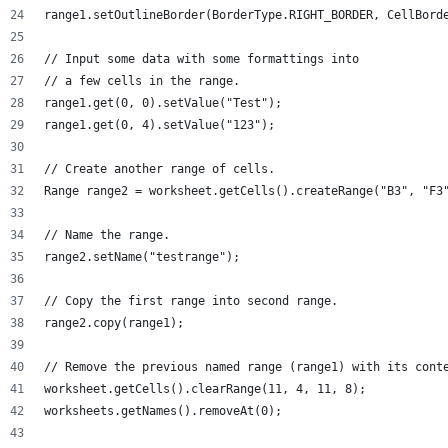
range1.setOutlineBorder(BorderType.RIGHT_BORDER, CellBord
// Input some data with some formattings into
// a few cells in the range.
range1.get(0, 0).setValue("Test");
range1.get(0, 4).setValue("123");
// Create another range of cells.
Range range2 = worksheet.getCells().createRange("B3", "F3
// Name the range.
range2.setName("testrange");
// Copy the first range into second range.
range2.copy(range1);
// Remove the previous named range (range1) with its cont
worksheet.getCells().clearRange(11, 4, 11, 8);
worksheets.getNames().removeAt(0);