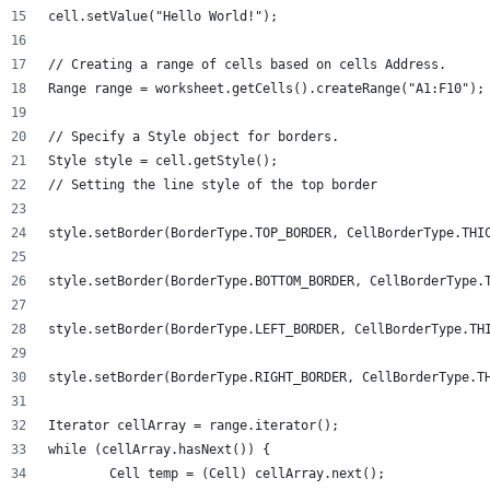
cell.setValue("Hello World!");
// Creating a range of cells based on cells Address.
Range range = worksheet.getCells().createRange("A1:F10");
// Specify a Style object for borders.
Style style = cell.getStyle();
// Setting the line style of the top border
style.setBorder(BorderType.TOP_BORDER, CellBorderType.THI
style.setBorder(BorderType.BOTTOM_BORDER, CellBorderType.
style.setBorder(BorderType.LEFT_BORDER, CellBorderType.TH
style.setBorder(BorderType.RIGHT_BORDER, CellBorderType.T
Iterator cellArray = range.iterator();
while (cellArray.hasNext()) {
	Cell temp = (Cell) cellArray.next();