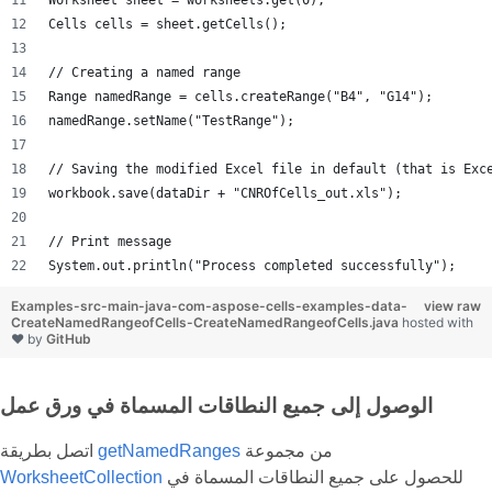
Worksheet sheet = worksheets.get(0);
Cells cells = sheet.getCells();
// Creating a named range
Range namedRange = cells.createRange("B4", "G14");
namedRange.setName("TestRange");
// Saving the modified Excel file in default (that is Exc
workbook.save(dataDir + "CNROfCells_out.xls");
// Print message
System.out.println("Process completed successfully");
Examples-src-main-java-com-aspose-cells-examples-data-
view raw
CreateNamedRangeofCells-CreateNamedRangeofCells.java
hosted with
❤ by
GitHub
الوصول إلى جميع النطاقات المسماة في ورق عمل
من مجموعة
getNamedRanges
اتصل بطريقة
للحصول على جميع النطاقات المسماة في
WorksheetCollection