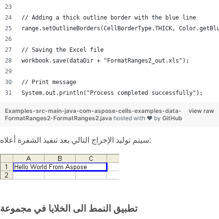
// Adding a thick outline border with the blue line
range.setOutlineBorders(CellBorderType.THICK, Color.getBl
// Saving the Excel file
workbook.save(dataDir + "FormatRanges2_out.xls");
// Print message
System.out.println("Process completed successfully");
Examples-src-main-java-com-aspose-cells-examples-data-
view raw
FormatRanges2-FormatRanges2.java
hosted with ❤ by
GitHub
سيتم توليد الإخراج التالي بعد تنفيذ الشفرة أعلاه:
تطبيق النمط الى الخلايا في مجموعة