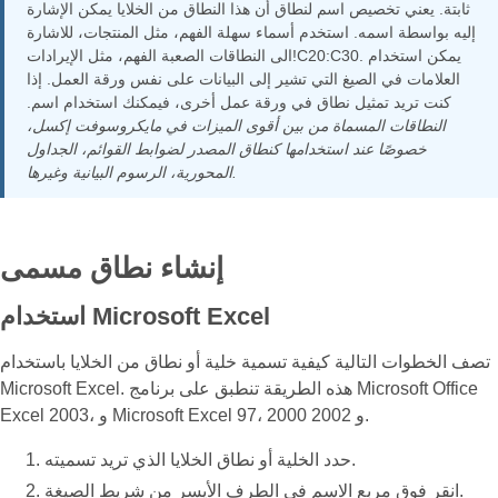
ثابتة. يعني تخصيص اسم لنطاق أن هذا النطاق من الخلايا يمكن الإشارة
إليه بواسطة اسمه. استخدم أسماء سهلة الفهم، مثل المنتجات، للاشارة
الى النطاقات الصعبة الفهم، مثل الإيرادات!C20:C30. يمكن استخدام
العلامات في الصيغ التي تشير إلى البيانات على نفس ورقة العمل. إذا
كنت تريد تمثيل نطاق في ورقة عمل أخرى، فيمكنك استخدام اسم.
النطاقات المسماة من بين أقوى الميزات في مايكروسوفت إكسل،
خصوصًا عند استخدامها كنطاق المصدر لضوابط القوائم، الجداول
المحورية، الرسوم البيانية وغيرها.
إنشاء نطاق مسمى
استخدام Microsoft Excel
تصف الخطوات التالية كيفية تسمية خلية أو نطاق من الخلايا باستخدام
Microsoft Excel. هذه الطريقة تنطبق على برنامج Microsoft Office
Excel 2003، و Microsoft Excel 97، 2000 و 2002.
حدد الخلية أو نطاق الخلايا الذي تريد تسميته.
انقر فوق مربع الاسم في الطرف الأيسر من شريط الصيغة.