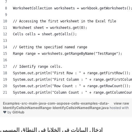
WorksheetCollection worksheets = workbook.getWorksheets()
// Accessing the first worksheet in the Excel file
Worksheet sheet = worksheets.get(0);
Cells cells = sheet.getCells();
// Getting the specified named range
Range range = worksheets.getRangeByName("TestRange");
// Identify range cells.
System.out.println("First Row : " + range.getFirstRow());
System.out.println("First Column : " + range.getFirstColu
System.out.println("Row Count : " + range.getRowCount());
System.out.println("Column Count : " + range.getColumnCou
Examples-src-main-java-com-aspose-cells-examples-data-
view raw
IdentifyCellsinNamedRange-IdentifyCellsinNamedRange.java
hosted with
❤ by
GitHub
إدخال البيانات في الخلايا في النطاق المسمى