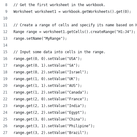
// Get the first worksheet in the workbook.
Worksheet worksheet1 = workbook.getWorksheets().get(0);
// Create a range of cells and specify its name based on 
Range range = worksheet1.getCells().createRange("H1:J4");
range.setName("MyRange");
// Input some data into cells in the range.
range.get(0, 0).setValue("USA");
range.get(0, 1).setValue("SA");
range.get(0, 2).setValue("Israel");
range.get(1, 0).setValue("UK");
range.get(1, 1).setValue("AUS");
range.get(1, 2).setValue("Canada");
range.get(2, 0).setValue("France");
range.get(2, 1).setValue("India");
range.get(2, 2).setValue("Egypt");
range.get(3, 0).setValue("China");
range.get(3, 1).setValue("Philipine");
range.get(3, 2).setValue("Brazil");