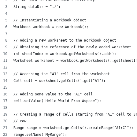
String dataDir = "./";
// Instantiating a Workbook object
Workbook workbook = new Workbook();
// Adding a new worksheet to the Workbook object
// Obtaining the reference of the newly added worksheet
int sheetIndex = workbook.getWorksheets().add();
Worksheet worksheet = workbook.getWorksheets().get(sheetI
// Accessing the "A1" cell from the worksheet
Cell cell = worksheet.getCells().get("A1");
// Adding some value to the "A1" cell
cell.setValue("Hello World From Aspose");
// Creating a range of cells starting from "A1" cell to 3
// row
Range range = worksheet.getCells().createRange("A1:C1");
range.setName("MyRange");