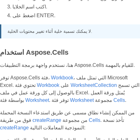
اكتب اسم الخلايا.
اضغط على ENTER.
لا يمكنك تسمية خلية أثناء تغيير محتويات الخلية.
استخدام Aspose.Cells
هنا، نستخدم واجهة برمجة التطبيقات Aspose.Cells للقيام بالمهمة.
، التي تمثل ملف Microsoft
Workbook
توفر Aspose.Cells فئة،
التي تسمح
WorksheetCollection
على
Workbook
Excel. تحتوي فئة
بالوصول إلى كل ورقة عمل في ملف Excel. يُمثل ورقة العمل
.
Cells
مجموعة
Worksheet
. توفر فئة
Worksheet
بواسطة فئة
من الممكن إنشاء نطاق مسمى عن طريق استدعاء النسخة المحملة
. تأخذ نسخة
Cells
من مجموعة
createRange
فوق من طريقة
النموذجية المعاملات التالية:
createRange