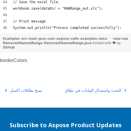
// Save the excel file.
workbook.save(dataDir + "RANRange_out.xls");
// Print message
System.out.println("Process completed successfully");
Examples-src-main-java-com-aspose-cells-examples-data-
view raw
RemoveANamedRange-RemoveANamedRange.java
hosted with ❤ by
GitHub
borderColors
البحث واستبدال البيانات في نطاق
نسخ نطاقات اكسل
Subscribe to Aspose Product Updates