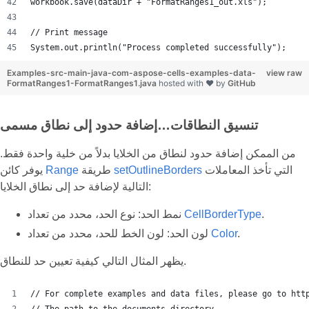
workbook.save(dataDir + "FormatRanges1_out.xls");
// Print message
System.out.println("Process completed successfully");
Examples-src-main-java-com-aspose-cells-examples-data-
view raw
FormatRanges1-FormatRanges1.java
hosted with ❤ by
GitHub
تنسيق النطاقات…إضافة حدود إلى نطاق مسمى
من الممكن إضافة حدود لنطاق من الخلايا بدلاً من خلية واحدة فقط.
التي تأخذ المعاملات
setOutlineBorders
طريقة
Range
يوفر كائن
التالية لإضافة حد إلى نطاق الخلايا:
.
CellBorderType
نمط الحد: نوع الحد، محدد من تعداد
.
Color
لون الحد: لون الخط للحد، محدد من تعداد
يظهر المثال التالي كيفية تعيين حد للنطاق.
// For complete examples and data files, please go to htt
// The path to the documents directory.