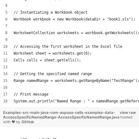
// Instantiating a Workbook object
Workbook workbook = new Workbook(dataDir + "book1.xls");
WorksheetCollection worksheets = workbook.getWorksheets()
// Accessing the first worksheet in the Excel file
Worksheet sheet = worksheets.get(0);
Cells cells = sheet.getCells();
// Getting the specified named range
Range namedRange = worksheets.getRangeByName("TestRange")
// Print message
System.out.println("Named Range : " + namedRange.getRefer
Examples-src-main-java-com-aspose-cells-examples-data-
view raw
AccessSpecificNamedRange-AccessSpecificNamedRange.java
hosted
with ❤ by
GitHub