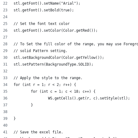
stl.getFont().setName("Arial");
stl.getFont().setBold(true);
// Set the font text color
stl.getFont().setColor(Color.getRed());
// To Set the fill color of the range, you may use Foregr
// solid Pattern setting.
stl.setBackgroundColor(Color.getYellow());
stl.setPattern(BackgroundType.SOLID);
// Apply the style to the range.
for (int r = 1; r < 2; r++) {
	for (int c = 1; c < 18; c++) {
		WS.getCells().get(r, c).setStyle(stl);
	}
}
// Save the excel file.