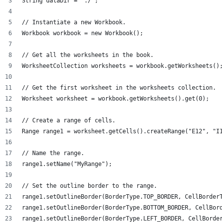
String dataDir = "./";
// Instantiate a new Workbook.
Workbook workbook = new Workbook();
// Get all the worksheets in the book.
WorksheetCollection worksheets = workbook.getWorksheets()
// Get the first worksheet in the worksheets collection.
Worksheet worksheet = workbook.getWorksheets().get(0);
// Create a range of cells.
Range range1 = worksheet.getCells().createRange("E12", "I
// Name the range.
range1.setName("MyRange");
// Set the outline border to the range.
range1.setOutlineBorder(BorderType.TOP_BORDER, CellBorder
range1.setOutlineBorder(BorderType.BOTTOM_BORDER, CellBor
range1.setOutlineBorder(BorderType.LEFT_BORDER, CellBorde