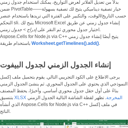
بدلاً من تعديل الفلاتر لعرض التواريخ، يمكنك استخدام جدول زمني
ضمن PivotTable——خيار تصفية ديناميكي يتيح لك تصفية بسهولة
حسب التاريخ/الوقت، والتكبير على الفترة التي تريدها باستخدام عنصر
التحكم sli. يتيح لك Microsoft Excel إنشاء جدول زمني عن طريق
.
اختيار جدول محوري ثم النقر على
إدراج > جدول زمني
Aspose.Cells for Node.js via C++ يتيح أيضًا إنشاء جدول زمني
.
Worksheet.getTimelines().add()
باستخدام طريقة
إنشاء الجدول الزمني لجدول البيفوت
يرجى الاطلاع على الكود التجريبي التالي. يقوم بتحميل ملف إكسل
النموذجي الذي يحتوي على الجدول المحوري. ثم ينشئ الجدول الزمني
بناءً على أول حقل جدول محوري أساسي. وأخيرًا، يحفظ المصنف
XLSX المخرجة
. تظهر لقطة الشاشة التالية الجدول الزمني
بتنسيق
الذي أنشأه Aspose.Cells for Node.js via C++ في ملف إكسل
الناتج.