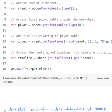
// Access second worksheet.
var
sheet
=
wb
.
getWorksheets
(
)
.
get
(
1
)
;
// Access first pivot table inside the worksheet.
var
pivot
=
sheet
.
getPivotTables
(
)
.
get
(
0
)
;
// Add timeline relating to pivot table
var
index
=
sheet
.
getTimelines
(
)
.
add
(
pivot
,
15
,
1
,
"Ship 
// Access the newly added timeline from timeline collecti
var
timeline
=
sheet
.
getTimelines
(
)
.
get
(
index
)
;
wb
.
save
(
"output.xlsx"
)
;
Timelines-CreateTimelineToPivotTable.js
hosted with ❤ by
view raw
GitHub
إدارة إعدادات ملفات جدول بيانات إكسل مع Node.js
إدراج جدول