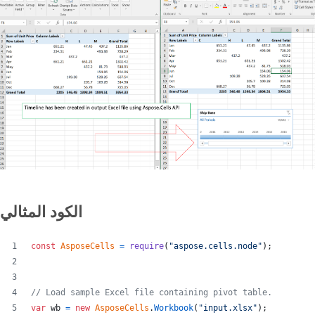
الكود المثالي
const
AsposeCells
=
require
(
"aspose.cells.node"
)
;
// Load sample Excel file containing pivot table.
var
wb
=
new
AsposeCells
.
Workbook
(
"input.xlsx"
)
;