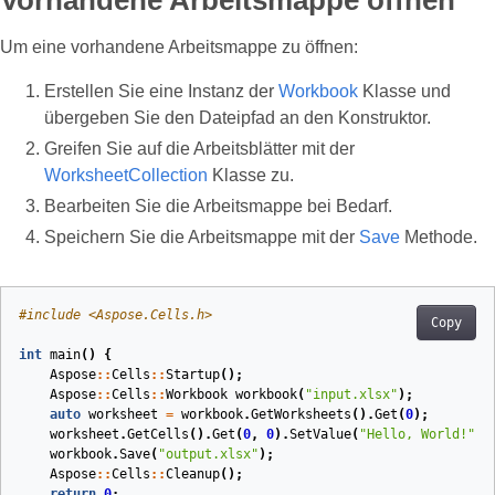
Vorhandene Arbeitsmappe öffnen
Um eine vorhandene Arbeitsmappe zu öffnen:
Erstellen Sie eine Instanz der
Workbook
Klasse und
übergeben Sie den Dateipfad an den Konstruktor.
Greifen Sie auf die Arbeitsblätter mit der
WorksheetCollection
Klasse zu.
Bearbeiten Sie die Arbeitsmappe bei Bedarf.
Speichern Sie die Arbeitsmappe mit der
Save
Methode.
#
include
<Aspose.Cells.h>
Copy
int
main
()
{
Aspose
::
Cells
::
Startup
();
Aspose
::
Cells
::
Workbook
workbook
(
"input.xlsx"
)
;
auto
worksheet
=
workbook
.
GetWorksheets
().
Get
(
0
);
worksheet
.
GetCells
().
Get
(
0
,
0
).
SetValue
(
"Hello, World!"
);
workbook
.
Save
(
"output.xlsx"
);
Aspose
::
Cells
::
Cleanup
();
return
0
;