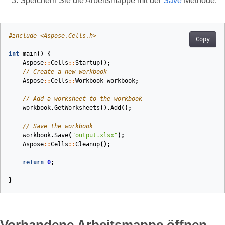
Speichern Sie die Arbeitsmappe mit der
Save
Methode.
#
include
<Aspose.Cells.h>
Copy
int
main
()
{
Aspose
::
Cells
::
Startup
();
// Create a new workbook
Aspose
::
Cells
::
Workbook
workbook
;
// Add a worksheet to the workbook
workbook
.
GetWorksheets
().
Add
();
// Save the workbook
workbook
.
Save
(
"output.xlsx"
);
Aspose
::
Cells
::
Cleanup
();
return
0
;
}