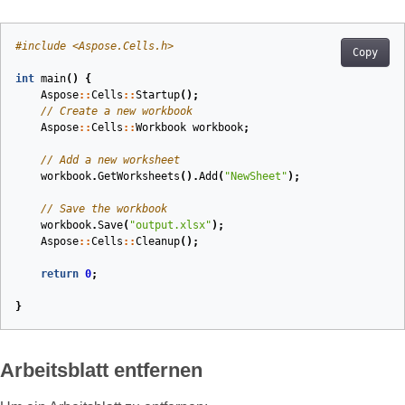
#
include
<Aspose.Cells.h>
Copy
int
main
()
{
Aspose
::
Cells
::
Startup
();
// Create a new workbook
Aspose
::
Cells
::
Workbook
workbook
;
// Add a new worksheet
workbook
.
GetWorksheets
().
Add
(
"NewSheet"
);
// Save the workbook
workbook
.
Save
(
"output.xlsx"
);
Aspose
::
Cells
::
Cleanup
();
return
0
;
}
Arbeitsblatt entfernen