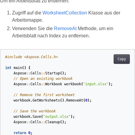
Um ein Arbeitsblatt zu entfernen:
Zugriff auf die
WorksheetCollection
Klasse aus der
Arbeitsmappe.
Verwenden Sie die
RemoveAt
Methode, um ein
Arbeitsblatt nach Index zu entfernen.
#
include
<Aspose.Cells.h>
Copy
int
main
()
{
Aspose
::
Cells
::
Startup
();
// Open an existing workbook
Aspose
::
Cells
::
Workbook
workbook
(
"input.xlsx"
)
;
// Remove the first worksheet
workbook
.
GetWorksheets
().
RemoveAt
(
0
);
// Save the workbook
workbook
.
Save
(
"output.xlsx"
);
Aspose
::
Cells
::
Cleanup
();
return
0
;