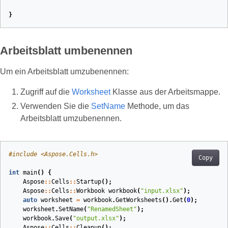
}
Arbeitsblatt umbenennen
Um ein Arbeitsblatt umzubenennen:
Zugriff auf die
Worksheet
Klasse aus der Arbeitsmappe.
Verwenden Sie die
SetName
Methode, um das
Arbeitsblatt umzubenennen.
#
include
<Aspose.Cells.h>
Copy
int
main
()
{
Aspose
::
Cells
::
Startup
();
Aspose
::
Cells
::
Workbook
workbook
(
"input.xlsx"
)
;
auto
worksheet
=
workbook
.
GetWorksheets
().
Get
(
0
);
worksheet
.
SetName
(
"RenamedSheet"
);
workbook
.
Save
(
"output.xlsx"
);
Aspose
::
Cells
::
Cleanup
();